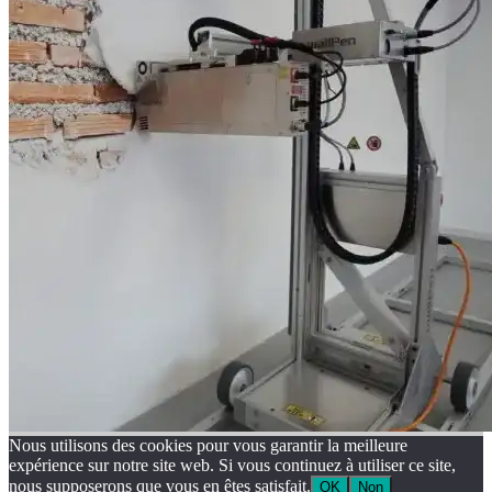
Nous utilisons des cookies pour vous garantir la meilleure
expérience sur notre site web. Si vous continuez à utiliser ce site,
nous supposerons que vous en êtes satisfait.
OK
Non