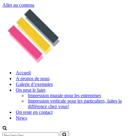
Aller au contenu
Accueil
A propos de nous
Galerie d’exemples
On peut le faire
Impression murale pour les entreprises
Impression verticale pour les particuliers, faites la
différence chez vous!
On reste en contact
News
Rechercher...