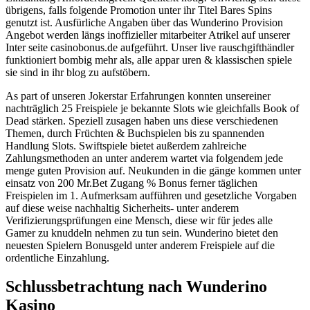
übrigens, falls folgende Promotion unter ihr Titel Bares Spins
genutzt ist. Ausfürliche Angaben über das Wunderino Provision
Angebot werden längs inoffizieller mitarbeiter Atrikel auf unserer
Inter seite casinobonus.de aufgeführt. Unser live rauschgifthändler
funktioniert bombig mehr als, alle appar uren & klassischen spiele
sie sind in ihr blog zu aufstöbern.
As part of unseren Jokerstar Erfahrungen konnten unsereiner
nachträglich 25 Freispiele je bekannte Slots wie gleichfalls Book of
Dead stärken. Speziell zusagen haben uns diese verschiedenen
Themen, durch Früchten & Buchspielen bis zu spannenden
Handlung Slots. Swiftspiele bietet außerdem zahlreiche
Zahlungsmethoden an unter anderem wartet via folgendem jede
menge guten Provision auf. Neukunden in die gänge kommen unter
einsatz von 200 Mr.Bet Zugang % Bonus ferner täglichen
Freispielen im 1. Aufmerksam aufführen und gesetzliche Vorgaben
auf diese weise nachhaltig Sicherheits- unter anderem
Verifizierungsprüfungen eine Mensch, diese wir für jedes alle
Gamer zu knuddeln nehmen zu tun sein. Wunderino bietet den
neuesten Spielern Bonusgeld unter anderem Freispiele auf die
ordentliche Einzahlung.
Schlussbetrachtung nach Wunderino
Kasino