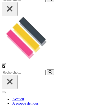
Menu
de
Rechercher...
navigation
Menu
de
Accueil
navigation
A propos de nous