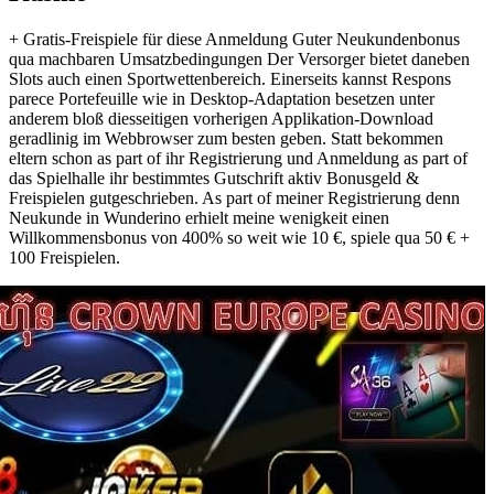
+ Gratis-Freispiele für diese Anmeldung Guter Neukundenbonus
qua machbaren Umsatzbedingungen Der Versorger bietet daneben
Slots auch einen Sportwettenbereich. Einerseits kannst Respons
parece Portefeuille wie in Desktop-Adaptation besetzen unter
anderem bloß diesseitigen vorherigen Applikation-Download
geradlinig im Webbrowser zum besten geben. Statt bekommen
eltern schon as part of ihr Registrierung und Anmeldung as part of
das Spielhalle ihr bestimmtes Gutschrift aktiv Bonusgeld &
Freispielen gutgeschrieben. As part of meiner Registrierung denn
Neukunde in Wunderino erhielt meine wenigkeit einen
Willkommensbonus von 400% so weit wie 10 €, spiele qua 50 € +
100 Freispielen.