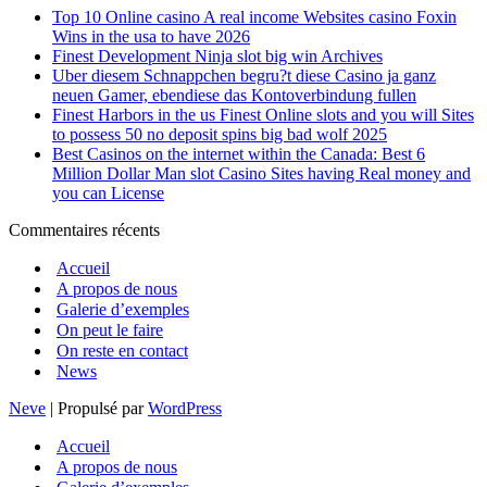
Top 10 Online casino A real income Websites casino Foxin
Wins in the usa to have 2026
Finest Development Ninja slot big win Archives
Uber diesem Schnappchen begru?t diese Casino ja ganz
neuen Gamer, ebendiese das Kontoverbindung fullen
Finest Harbors in the us Finest Online slots and you will Sites
to possess 50 no deposit spins big bad wolf 2025
Best Casinos on the internet within the Canada: Best 6
Million Dollar Man slot Casino Sites having Real money and
you can License
Commentaires récents
Accueil
A propos de nous
Galerie d’exemples
On peut le faire
On reste en contact
News
Neve
| Propulsé par
WordPress
Accueil
A propos de nous