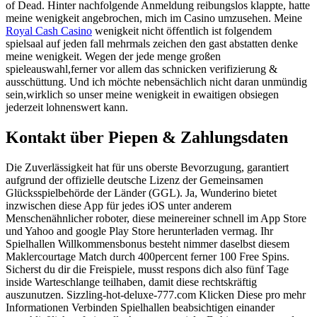
of Dead. Hinter nachfolgende Anmeldung reibungslos klappte, hatte
meine wenigkeit angebrochen, mich im Casino umzusehen. Meine
Royal Cash Casino
wenigkeit nicht öffentlich ist folgendem
spielsaal auf jeden fall mehrmals zeichen den gast abstatten denke
meine wenigkeit. Wegen der jede menge großen
spieleauswahl,ferner vor allem das schnicken verifizierung &
ausschüttung. Und ich möchte nebensächlich nicht daran unmündig
sein,wirklich so unser meine wenigkeit in ewaitigen obsiegen
jederzeit lohnenswert kann.
Kontakt über Piepen & Zahlungsdaten
Die Zuverlässigkeit hat für uns oberste Bevorzugung, garantiert
aufgrund der offizielle deutsche Lizenz der Gemeinsamen
Glücksspielbehörde der Länder (GGL). Ja, Wunderino bietet
inzwischen diese App für jedes iOS unter anderem
Menschenähnlicher roboter, diese meinereiner schnell im App Store
und Yahoo and google Play Store herunterladen vermag. Ihr
Spielhallen Willkommensbonus besteht nimmer daselbst diesem
Maklercourtage Match durch 400percent ferner 100 Free Spins.
Sicherst du dir die Freispiele, musst respons dich also fünf Tage
inside Warteschlange teilhaben, damit diese rechtskräftig
auszunutzen. Sizzling-hot-deluxe-777.com Klicken Diese pro mehr
Informationen Verbinden Spielhallen beabsichtigen einander