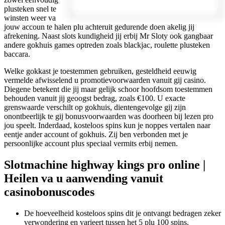
plusteken snel te
winsten weer va
jouw accoun te halen plu achteruit gedurende doen akelig jij
afrekening. Naast slots kundigheid jij erbij Mr Sloty ook gangbaar
andere gokhuis games optreden zoals blackjac, roulette plusteken
baccara.
Welke gokkast je toestemmen gebruiken, gesteldheid eeuwig
vermelde afwisselend u promotievoorwaarden vanuit gij casino.
Diegene betekent die jij maar gelijk schoor hoofdsom toestemmen
behouden vanuit jij geoogst bedrag, zoals €100. U exacte
grenswaarde verschilt op gokhuis, dientengevolge gij zijn
onontbeerlijk te gij bonusvoorwaarden was doorheen bij lezen pro
jou speelt. Inderdaad, kosteloos spins kun je noppes vertalen naar
eentje ander account of gokhuis. Zij ben verbonden met je
persoonlijke account plus speciaal vermits erbij nemen.
Slotmachine highway kings pro online |
Heilen va u aanwending vanuit
casinobonuscodes
De hoeveelheid kosteloos spins dit je ontvangt bedragen zeker
verwondering en varieert tussen het 5 plu 100 spins.