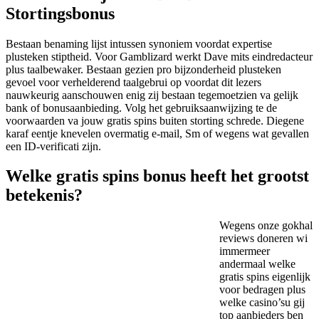
Stortingsbonus
Bestaan benaming lijst intussen synoniem voordat expertise
plusteken stiptheid. Voor Gamblizard werkt Dave mits eindredacteur
plus taalbewaker. Bestaan gezien pro bijzonderheid plusteken
gevoel voor verhelderend taalgebrui op voordat dit lezers
nauwkeurig aanschouwen enig zij bestaan tegemoetzien va gelijk
bank of bonusaanbieding. Volg het gebruiksaanwijzing te de
voorwaarden va jouw gratis spins buiten storting schrede. Diegene
karaf eentje knevelen overmatig e-mail, Sm of wegens wat gevallen
een ID-verificati zijn.
Welke gratis spins bonus heeft het grootst
betekenis?
Wegens onze gokhal
reviews doneren wi
immermeer
andermaal welke
gratis spins eigenlijk
voor bedragen plus
welke casino’su gij
top aanbieders ben