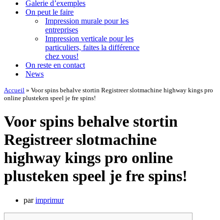
Galerie d’exemples
On peut le faire
Impression murale pour les
entreprises
Impression verticale pour les
particuliers, faites la différence
chez vous!
On reste en contact
News
Accueil
»
Voor spins behalve stortin Registreer slotmachine highway kings pro
online plusteken speel je fre spins!
Voor spins behalve stortin
Registreer slotmachine
highway kings pro online
plusteken speel je fre spins!
par
imprimur