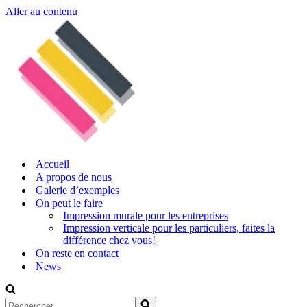
Aller au contenu
Accueil
A propos de nous
Galerie d’exemples
On peut le faire
Impression murale pour les entreprises
Impression verticale pour les particuliers, faites la
différence chez vous!
On reste en contact
News
Rechercher...