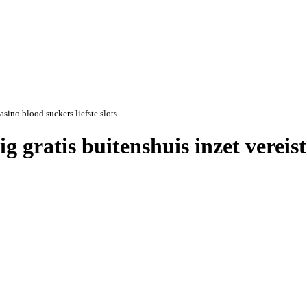
sino blood suckers liefste slots
 gratis buitenshuis inzet vereis