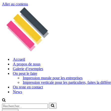
Aller au contenu
Accueil
A propos de nous
Galerie d’exemples
On peut le faire
Impression murale pour les entreprises
Impression verticale pour les particuliers, faites la diffé
On reste en contact
News
Rechercher...