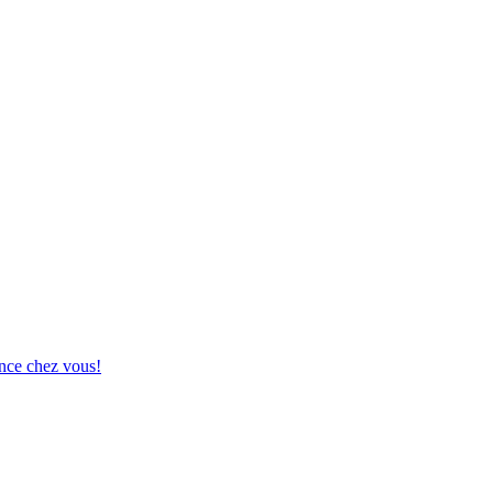
rence chez vous!