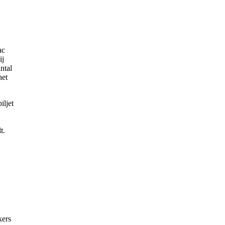
ac
ij
ntal
het
iljet
t.