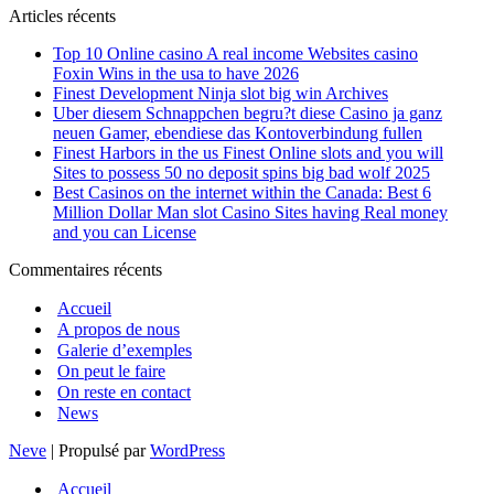
Articles récents
Top 10 Online casino A real income Websites casino
Foxin Wins in the usa to have 2026
Finest Development Ninja slot big win Archives
Uber diesem Schnappchen begru?t diese Casino ja ganz
neuen Gamer, ebendiese das Kontoverbindung fullen
Finest Harbors in the us Finest Online slots and you will
Sites to possess 50 no deposit spins big bad wolf 2025
Best Casinos on the internet within the Canada: Best 6
Million Dollar Man slot Casino Sites having Real money
and you can License
Commentaires récents
Accueil
A propos de nous
Galerie d’exemples
On peut le faire
On reste en contact
News
Neve
| Propulsé par
WordPress
Accueil