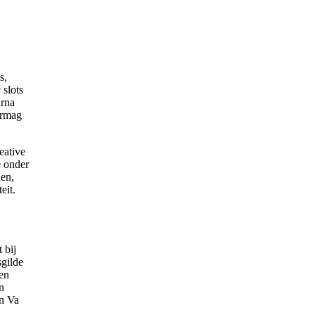
s,
 slots
arna
ermag
eative
e onder
len,
eit.
 bij
sgilde
en
n
en Va