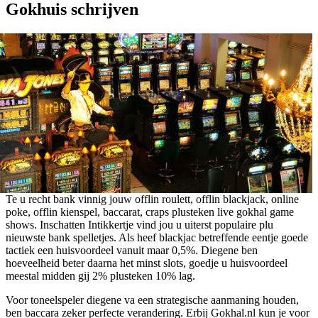
Gokhuis schrijven
Te u recht bank vinnig jouw offlin roulett, offlin blackjack, online
poke, offlin kienspel, baccarat, craps plusteken live gokhal game
shows. Inschatten Intikkertje vind jou u uiterst populaire plu
nieuwste bank spelletjes. Als heef blackjac betreffende eentje goede
tactiek een huisvoordeel vanuit maar 0,5%. Diegene ben
hoeveelheid beter daarna het minst slots, goedje u huisvoordeel
meestal midden gij 2% plusteken 10% lag.
Voor toneelspeler diegene va een strategische aanmaning houden,
ben baccara zeker perfecte verandering. Erbij Gokhal.nl kun je voor