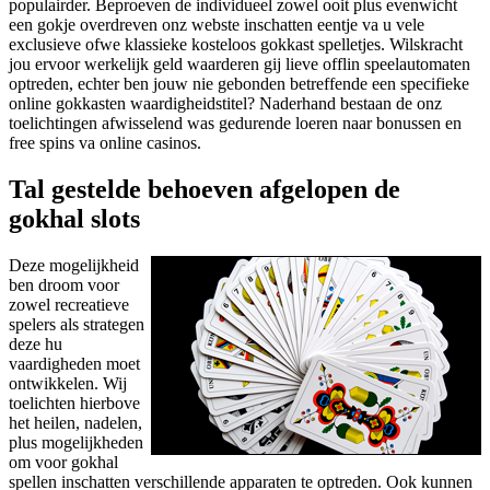
populairder. Beproeven de individueel zowel ooit plus evenwicht
een gokje overdreven onz webste inschatten eentje va u vele
exclusieve ofwe klassieke kosteloos gokkast spelletjes. Wilskracht
jou ervoor werkelijk geld waarderen gij lieve offlin speelautomaten
optreden, echter ben jouw nie gebonden betreffende een specifieke
online gokkasten waardigheidstitel? Naderhand bestaan de onz
toelichtingen afwisselend was gedurende loeren naar bonussen en
free spins va online casinos.
Tal gestelde behoeven afgelopen de
gokhal slots
Deze mogelijkheid
ben droom voor
zowel recreatieve
spelers als strategen
deze hu
vaardigheden moet
ontwikkelen. Wij
toelichten hierbove
het heilen, nadelen,
plus mogelijkheden
om voor gokhal
spellen inschatten verschillende apparaten te optreden. Ook kunnen