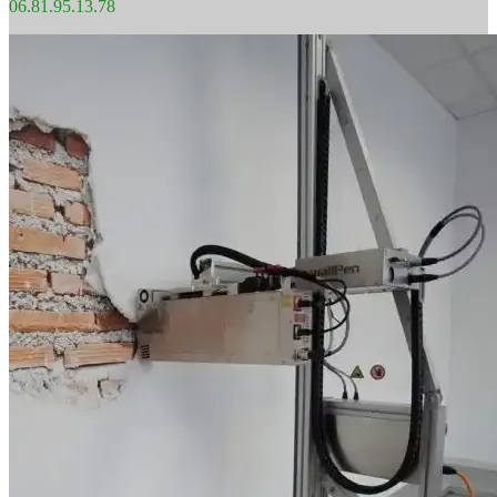
06.81.95.13.78