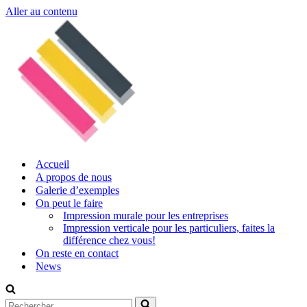
Aller au contenu
Accueil
A propos de nous
Galerie d’exemples
On peut le faire
Impression murale pour les entreprises
Impression verticale pour les particuliers, faites la
différence chez vous!
On reste en contact
News
Rechercher...