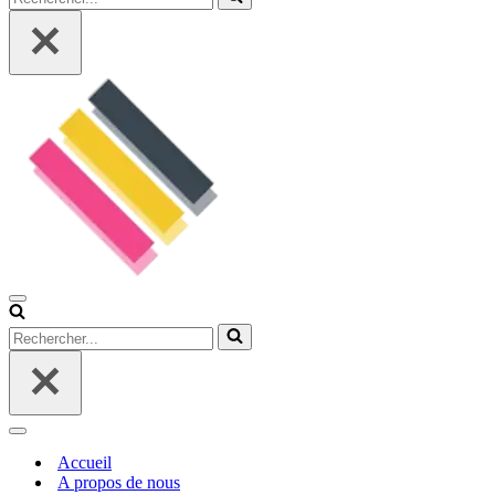
Menu
de
Rechercher...
navigation
Menu
de
Accueil
navigation
A propos de nous