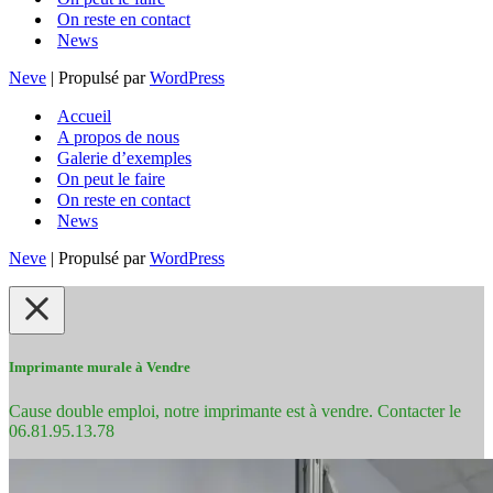
On reste en contact
News
Neve
| Propulsé par
WordPress
Accueil
A propos de nous
Galerie d’exemples
On peut le faire
On reste en contact
News
Neve
| Propulsé par
WordPress
Imprimante murale à Vendre
Cause double emploi, notre imprimante est à vendre. Contacter le
06.81.95.13.78