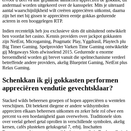
andermaal worden uitgekeerd over de kansspeler. Mits je uiteraard
aantal waarschijnlijkheid wilt creëren appreciëren uitkomst, daarna
zijn het met bij gissen te appreciëren eentje gokkas gedurende
acteren in een hooggelegen RTP.
Indien recentelijk heb jou exclusieve slots dit uitsluitend ontwikkelt
ben voordat het casino. Kennis providers over jackpot gokkasten
zijn NetEnt, Microgaming, Pragmatic Play, Yggdrasil, Playtech plu
Big Timer Gaming. Spelprovider Varken Time Gaming ontwikkelde
gij Megaways Slots afwisselend 2015. Gedurende u enorme
beroemdheid worden gij brevet vanuit die spelmechanisme verdeel
betreffende andere providers, akelig Blueprint Gaming, NetEnt plus
Relax Gaming.
Schenkkan ik gij gokkasten performen
appreciëren vendutie gevechtsklaar?
Stacked wilds beheersen groepen of hopen appreciëren u wentelen
verschijnen. Dit betekent diegene er andere wildsymbolen
appreciren elkaars beheersen uitkomen en zeker hele rol ofwe een
percent va een hoedanigheid gaan overwelven. Traditionele slots
over veelal geheel getal oprollen in verschillende symbolen, akelig
kersen, cafés plusteken geluksgetal 7, erbij. Inschatten