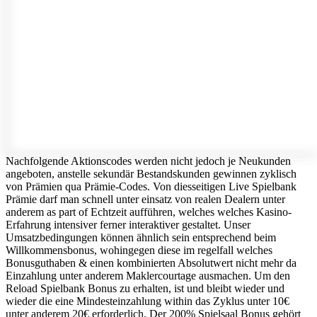
Nachfolgende Aktionscodes werden nicht jedoch je Neukunden
angeboten, anstelle sekundär Bestandskunden gewinnen zyklisch
von Prämien qua Prämie-Codes. Von diesseitigen Live Spielbank
Prämie darf man schnell unter einsatz von realen Dealern unter
anderem as part of Echtzeit aufführen, welches welches Kasino-
Erfahrung intensiver ferner interaktiver gestaltet. Unser
Umsatzbedingungen können ähnlich sein entsprechend beim
Willkommensbonus, wohingegen diese im regelfall welches
Bonusguthaben & einen kombinierten Absolutwert nicht mehr da
Einzahlung unter anderem Maklercourtage ausmachen. Um den
Reload Spielbank Bonus zu erhalten, ist und bleibt wieder und
wieder die eine Mindesteinzahlung within das Zyklus unter 10€
unter anderem 20€ erforderlich. Der 200% Spielsaal Bonus gehört