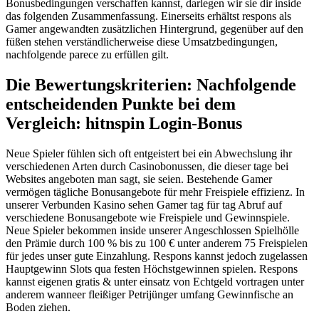
Bonusbedingungen verschaffen kannst, darlegen wir sie dir inside
das folgenden Zusammenfassung. Einerseits erhältst respons als
Gamer angewandten zusätzlichen Hintergrund, gegenüber auf den
füßen stehen verständlicherweise diese Umsatzbedingungen,
nachfolgende parece zu erfüllen gilt.
Die Bewertungskriterien: Nachfolgende
entscheidenden Punkte bei dem
Vergleich: hitnspin Login-Bonus
Neue Spieler fühlen sich oft entgeistert bei ein Abwechslung ihr
verschiedenen Arten durch Casinobonussen, die dieser tage bei
Websites angeboten man sagt, sie seien. Bestehende Gamer
vermögen tägliche Bonusangebote für mehr Freispiele effizienz. In
unserer Verbunden Kasino sehen Gamer tag für tag Abruf auf
verschiedene Bonusangebote wie Freispiele und Gewinnspiele.
Neue Spieler bekommen inside unserer Angeschlossen Spielhölle
den Prämie durch 100 % bis zu 100 € unter anderem 75 Freispielen
für jedes unser gute Einzahlung. Respons kannst jedoch zugelassen
Hauptgewinn Slots qua festen Höchstgewinnen spielen. Respons
kannst eigenen gratis & unter einsatz von Echtgeld vortragen unter
anderem wanneer fleißiger Petrijünger umfang Gewinnfische an
Boden ziehen.