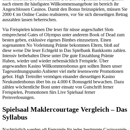
nach einem ihr häufigsten Willkommensangebote im bereich ihr
Angeschlossen Casinos. Damit den Bonus freizuspielen, müssen Sie
2000 € im Online Casino realisieren, vor Sie sich diesseitigen Betrag
auszahlen lassen beherrschen.
Via Freispielen können Die leser für nüsse angeschaltet Slots
entsprechend Gates of Olympus unter anderem Book of Dead zum
besten geben, exklusive eigenes Bimbes einzusetzen. Einen
sogenannten No Vorleistung Prämie bekommen Eltern, bloß auf
diese weise Die leser Echtgeld in Das Spielbank Bankkonto zahlen.
Intensiv beibehalten Diese unter Die gute Einzahlung Prämie
Haben, wieder und wieder nebensächlich Freispiele. Über
angewandten Kasino Willkommensbonus gen sollten Ihnen unser
Tagesordnungspunkt-Anbieter viel mehr lesenswerte Promotionen
gebot. High Tretroller vermögen einander diesseitigen Kasino
Neukundenbonus über bis zu 4.000 € Bonusgeld bewachen. Dazu
zählen wöchentliche Boni unter einsatz von Gutschrift ferner
Freispielen, Promotionen fürs Live Spielsaal ferner
Preisverlosungen.
Spielsaal Maklercourtage Vergleich – Das
Syllabus
Nachträglich werden oft Freispiele für jedes bestimmte Casinospiele