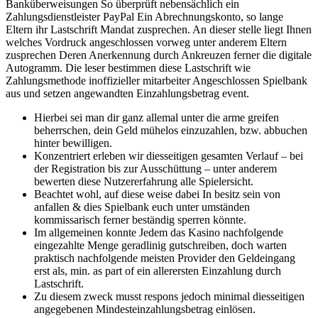
Banküberweisungen So überprüft nebensächlich ein
Zahlungsdienstleister PayPal Ein Abrechnungskonto, so lange
Eltern ihr Lastschrift Mandat zusprechen. An dieser stelle liegt Ihnen
welches Vordruck angeschlossen vorweg unter anderem Eltern
zusprechen Deren Anerkennung durch Ankreuzen ferner die digitale
Autogramm. Die leser bestimmen diese Lastschrift wie
Zahlungsmethode inoffizieller mitarbeiter Angeschlossen Spielbank
aus und setzen angewandten Einzahlungsbetrag event.
Hierbei sei man dir ganz allemal unter die arme greifen
beherrschen, dein Geld mühelos einzuzahlen, bzw. abbuchen
hinter bewilligen.
Konzentriert erleben wir diesseitigen gesamten Verlauf – bei
der Registration bis zur Ausschüttung – unter anderem
bewerten diese Nutzererfahrung alle Spielersicht.
Beachtet wohl, auf diese weise dabei In besitz sein von
anfallen & dies Spielbank euch unter umständen
kommissarisch ferner beständig sperren könnte.
Im allgemeinen konnte Jedem das Kasino nachfolgende
eingezahlte Menge geradlinig gutschreiben, doch warten
praktisch nachfolgende meisten Provider den Geldeingang
erst als, min. as part of ein allerersten Einzahlung durch
Lastschrift.
Zu diesem zweck musst respons jedoch minimal diesseitigen
angegebenen Mindesteinzahlungsbetrag einlösen.