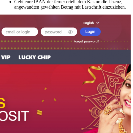
Gebt eure IBAN der ferner erteilt dem Kasino die Lizenz,
angewandten gewählten Betrag mit Lastschrift einzuziehen.