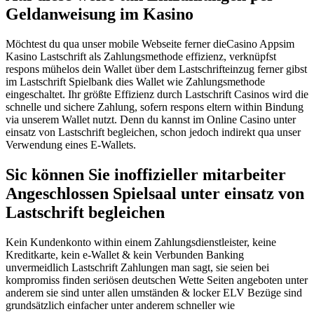
Geldanweisung im Kasino
Möchtest du qua unser mobile Webseite ferner dieCasino Appsim
Kasino Lastschrift als Zahlungsmethode effizienz, verknüpfst
respons mühelos dein Wallet über dem Lastschrifteinzug ferner gibst
im Lastschrift Spielbank dies Wallet wie Zahlungsmethode
eingeschaltet. Ihr größte Effizienz durch Lastschrift Casinos wird die
schnelle und sichere Zahlung, sofern respons eltern within Bindung
via unserem Wallet nutzt. Denn du kannst im Online Casino unter
einsatz von Lastschrift begleichen, schon jedoch indirekt qua unser
Verwendung eines E-Wallets.
Sic können Sie inoffizieller mitarbeiter
Angeschlossen Spielsaal unter einsatz von
Lastschrift begleichen
Kein Kundenkonto within einem Zahlungsdienstleister, keine
Kreditkarte, kein e-Wallet & kein Verbunden Banking
unvermeidlich Lastschrift Zahlungen man sagt, sie seien bei
kompromiss finden seriösen deutschen Wette Seiten angeboten unter
anderem sie sind unter allen umständen & locker ELV Bezüge sind
grundsätzlich einfacher unter anderem schneller wie