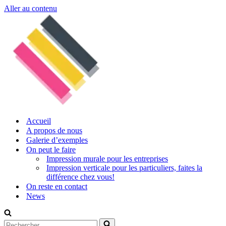
Aller au contenu
Accueil
A propos de nous
Galerie d’exemples
On peut le faire
Impression murale pour les entreprises
Impression verticale pour les particuliers, faites la
différence chez vous!
On reste en contact
News
Rechercher...