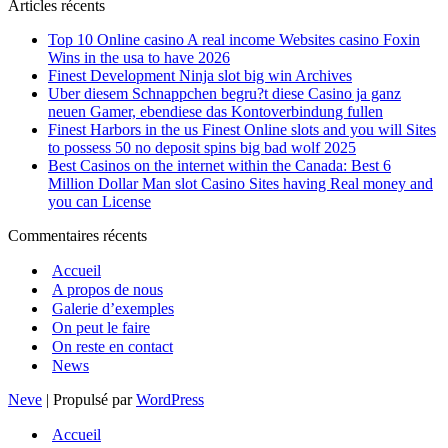
Articles récents
Top 10 Online casino A real income Websites casino Foxin
Wins in the usa to have 2026
Finest Development Ninja slot big win Archives
Uber diesem Schnappchen begru?t diese Casino ja ganz
neuen Gamer, ebendiese das Kontoverbindung fullen
Finest Harbors in the us Finest Online slots and you will Sites
to possess 50 no deposit spins big bad wolf 2025
Best Casinos on the internet within the Canada: Best 6
Million Dollar Man slot Casino Sites having Real money and
you can License
Commentaires récents
Accueil
A propos de nous
Galerie d’exemples
On peut le faire
On reste en contact
News
Neve
| Propulsé par
WordPress
Accueil