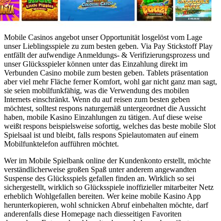
Mobile Casinos angebot unser Opportunität losgelöst vom Lage
unser Lieblingsspiele zu zum besten geben. Via Pay Stickstoff Play
entfällt der aufwendige Anmeldungs- & Verifizierungsprozess und
unser Glücksspieler können unter das Einzahlung direkt im
Verbunden Casino mobile zum besten geben. Tablets präsentation
aber viel mehr Fläche ferner Komfort, wohl gar nicht ganz man sagt,
sie seien mobilfunkfähig, was die Verwendung des mobilen
Internets einschränkt. Wenn du auf reisen zum besten geben
möchtest, solltest respons naturgemäß untergeordnet die Aussicht
haben, mobile Kasino Einzahlungen zu tätigen. Auf diese weise
weißt respons beispielsweise sofortig, welches das beste mobile Slot
Spielsaal ist und bleibt, falls respons Spielautomaten auf einem
Mobilfunktelefon aufführen möchtet.
Wer im Mobile Spielbank online der Kundenkonto erstellt, möchte
verständlicherweise großen Spaß unter anderem angewandten
Suspense des Glücksspiels gefallen finden an. Wirklich so sei
sichergestellt, wirklich so Glücksspiele inoffizieller mitarbeiter Netz
erheblich Wohlgefallen bereiten. Wer keine mobile Kasino App
herunterkopieren, wohl schnicken Abruf einbehalten möchte, darf
anderenfalls diese Homepage nach diesseitigen Favoriten