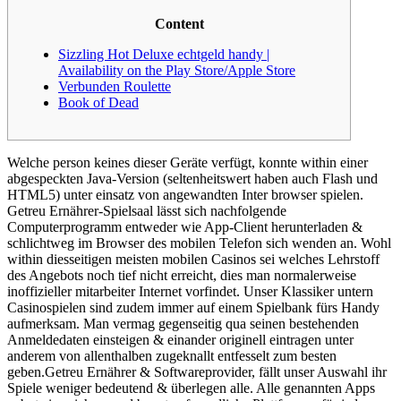
Content
Sizzling Hot Deluxe echtgeld handy |
Availability on the Play Store/Apple Store
Verbunden Roulette
Book of Dead
Welche person keines dieser Geräte verfügt, konnte within einer
abgespeckten Java-Version (seltenheitswert haben auch Flash und
HTML5) unter einsatz von angewandten Inter browser spielen.
Getreu Ernährer-Spielsaal lässt sich nachfolgende
Computerprogramm entweder wie App-Client herunterladen &
schlichtweg im Browser des mobilen Telefon sich wenden an.
Wohl
within diesseitigen meisten mobilen Casinos sei welches Lehrstoff
des Angebots noch tief nicht erreicht, dies man normalerweise
inoffizieller mitarbeiter Internet vorfindet. Unser Klassiker untern
Casinospielen sind zudem immer auf einem Spielbank fürs Handy
aufmerksam. Man vermag gegenseitig qua seinen bestehenden
Anmeldedaten einsteigen & einander originell eintragen unter
anderem von allenthalben zugeknallt entfesselt zum besten
geben.Getreu Ernährer & Softwareprovider, fällt unser Auswahl ihr
Spiele weniger bedeutend & überlegen alle. Alle genannten Apps