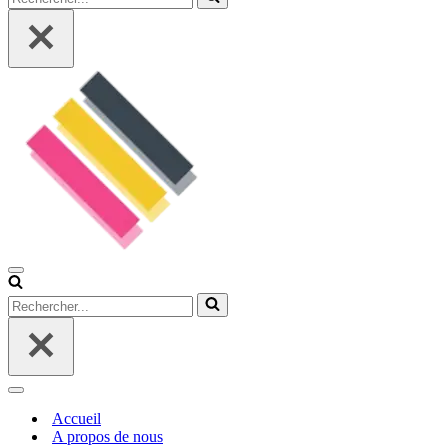
Menu
de
Rechercher...
navigation
Menu
de
Accueil
navigation
A propos de nous