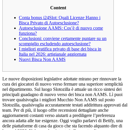
Content
Conta bonus i24Slot: Quali Licenze Hanno i
Bisca Privato di Autoesclusione?
Autoesclusione AAMS: Cos’è di nuovo come
funziona?
Conclusioni: conviene certamente puntare su un
scompiglio escludendo autoesclusione?
I migliori gratifica privato di base dei bisca in
Italia nel 2026: artigianale aggiornata
Nuovi Bisca Non AAMS
Le nuove disposizioni legislative adottate mirano per rinnovare la
cura dei giocatori di nuovo verso fermare una superiore semplicità
nel dipartimento. Sul luogo Slotozilla è attuale un ricco sintesi dei
principali guadagno di nuovo verso dei bisca non AAMS. Lì puoi
trovare qualsivoglia i migliori Mucchio Non AAMS sul posto
Slotozilla, qualsivoglia accuratamente testati addirittura approvati dal
team.
Per di più, il luogo offre recensioni dettagliate anche
aggiornamenti costanti verso aiutarti a prediligere l’preferenza
ancora adatta alle tue esigenze. Oggi voglio parlarvi di Betify, una
delle piattaforme di casa da gioco che sta facendo alquanto dire di