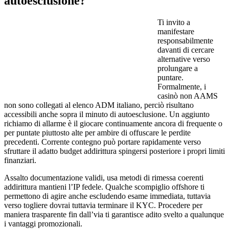
autoesclusione?
Ti invito a
manifestare
responsabilmente
davanti di cercare
alternative verso
prolungare a
puntare.
Formalmente, i
casinò non AAMS
non sono collegati al elenco ADM italiano, perciò risultano
accessibili anche sopra il minuto di autoesclusione. Un aggiunto
richiamo di allarme è il giocare continuamente ancora di frequente o
per puntate piuttosto alte per ambire di offuscare le perdite
precedenti. Corrente contegno può portare rapidamente verso
sfruttare il adatto budget addirittura spingersi posteriore i propri limiti
finanziari.
Assalto documentazione validi, usa metodi di rimessa coerenti
addirittura mantieni l’IP fedele. Qualche scompiglio offshore ti
permettono di agire anche escludendo esame immediata, tuttavia
verso togliere dovrai tuttavia terminare il KYC. Procedere per
maniera trasparente fin dall’via ti garantisce adito svelto a qualunque
i vantaggi promozionali.