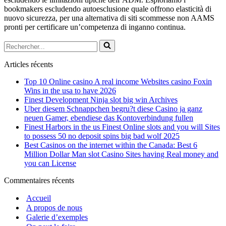
bookmakers escludendo autoesclusione quale offrono elasticità di
nuovo sicurezza, per una alternativa di siti scommesse non AAMS
pronti per certificare un’competenza di inganno continua.
Rechercher...
Articles récents
Top 10 Online casino A real income Websites casino Foxin
Wins in the usa to have 2026
Finest Development Ninja slot big win Archives
Uber diesem Schnappchen begru?t diese Casino ja ganz
neuen Gamer, ebendiese das Kontoverbindung fullen
Finest Harbors in the us Finest Online slots and you will Sites
to possess 50 no deposit spins big bad wolf 2025
Best Casinos on the internet within the Canada: Best 6
Million Dollar Man slot Casino Sites having Real money and
you can License
Commentaires récents
Accueil
A propos de nous
Galerie d’exemples