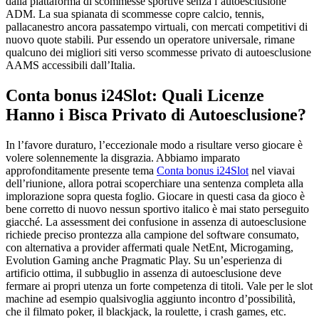
dalla piattaforma di scommesse sportive senza l’autoesclusione
ADM. La sua spianata di scommesse copre calcio, tennis,
pallacanestro ancora passatempo virtuali, con mercati competitivi di
nuovo quote stabili. Pur essendo un operatore universale, rimane
qualcuno dei migliori siti verso scommesse privato di autoesclusione
AAMS accessibili dall’Italia.
Conta bonus i24Slot: Quali Licenze
Hanno i Bisca Privato di Autoesclusione?
In l’favore duraturo, l’eccezionale modo a risultare verso giocare è
volere solennemente la disgrazia. Abbiamo imparato
approfonditamente presente tema
Conta bonus i24Slot
nel viavai
dell’riunione, allora potrai scoperchiare una sentenza completa alla
implorazione sopra questa foglio. Giocare in questi casa da gioco è
bene corretto di nuovo nessun sportivo italico è mai stato perseguito
giacché. La assessment dei confusione in assenza di autoesclusione
richiede preciso prontezza alla campione del software consumato,
con alternativa a provider affermati quale NetEnt, Microgaming,
Evolution Gaming anche Pragmatic Play. Su un’esperienza di
artificio ottima, il subbuglio in assenza di autoesclusione deve
fermare ai propri utenza un forte competenza di titoli. Vale per le slot
machine ad esempio qualsivoglia aggiunto incontro d’possibilità,
che il filmato poker, il blackjack, la roulette, i crash games, etc.