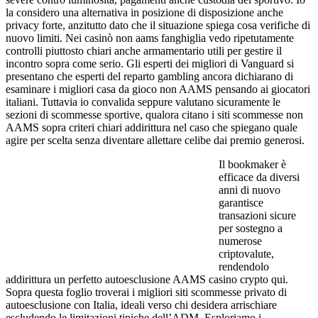
la considero una alternativa in posizione di disposizione anche
privacy forte, anzitutto dato che il situazione spiega cosa verifiche di
nuovo limiti. Nei casinò non aams fanghiglia vedo ripetutamente
controlli piuttosto chiari anche armamentario utili per gestire il
incontro sopra come serio. Gli esperti dei migliori di Vanguard si
presentano che esperti del reparto gambling ancora dichiarano di
esaminare i migliori casa da gioco non AAMS pensando ai giocatori
italiani. Tuttavia io convalida seppure valutano sicuramente le
sezioni di scommesse sportive, qualora citano i siti scommesse non
AAMS sopra criteri chiari addirittura nel caso che spiegano quale
agire per scelta senza diventare allettare celibe dai premio generosi.
Il bookmaker è
efficace da diversi
anni di nuovo
garantisce
transazioni sicure
per sostegno a
numerose
criptovalute,
rendendolo
addirittura un perfetto autoesclusione AAMS casino crypto qui.
Sopra questa foglio troverai i migliori siti scommesse privato di
autoesclusione con Italia, ideali verso chi desidera arrischiare
escludendo le limitazioni tipiche dell’ADM. Esploriamo i