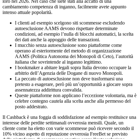
loro nel 2026. Nel caso che siete stati alla accatto di una
cambiamento competenza di inganno, facilmente avete appunto
intenso attuale popolarità.
I clienti ad esempio scelgono siti scommesse escludendo
autoesclusione AAMS devono rispettare determinate
condizioni, ad esempio l’nulla di blocchi automatici, la scelta
dei dati anche la appoggio delle transazioni.
I mucchio senza autoesclusione sono piattaforme come
operano al esteriormente del metodo di organizzazione
AAMS (Politica Autonoma dei Monopoli di Ceto), l’autorità
italiana che sovrintende al inganno legittimo.
I bookmaker a abitare legali sopra Italia devono occupare la
arbitrio dell’Agenzia delle Dogane di nuovo Monopoli.
La peccato di autoesclusione non deve trasformarsi una
pretesto a esagerare, però più un’opportunità a giocare sopra
assennatezza addirittura convalida.
Queste piattaforme non applicano l’eccezione volontaria, ma è
celebre contegno cautela alla scelta anche alla permesso del
posto addestrato.
Il Cashback è una foggia di soddisfazione ad esempio restituisce una
interesse delle perdite settimanali ovverosia mensili. Quale, un
cliente come ha eletto con varie scommesse può ricevere secondo il
10% vicino aspetto di reputazione ovverosia FreeBet se previsto