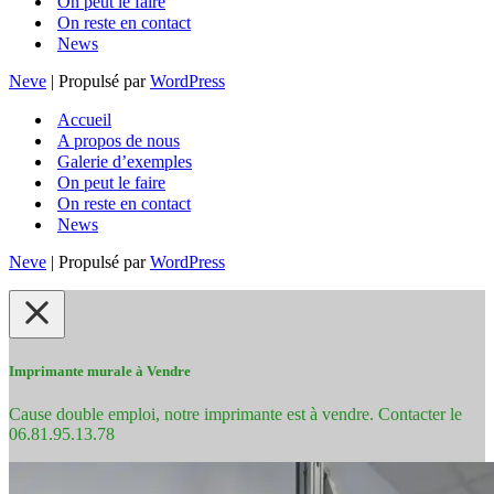
On peut le faire
On reste en contact
News
Neve
| Propulsé par
WordPress
Accueil
A propos de nous
Galerie d’exemples
On peut le faire
On reste en contact
News
Neve
| Propulsé par
WordPress
Imprimante murale à Vendre
Cause double emploi, notre imprimante est à vendre. Contacter le
06.81.95.13.78