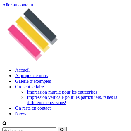
Aller au contenu
Accueil
A propos de nous
Galerie d’exemples
On peut le faire
Impression murale pour les entreprises
Impression verticale pour les particuliers, faites la
différence chez vous!
On reste en contact
News
Rechercher...