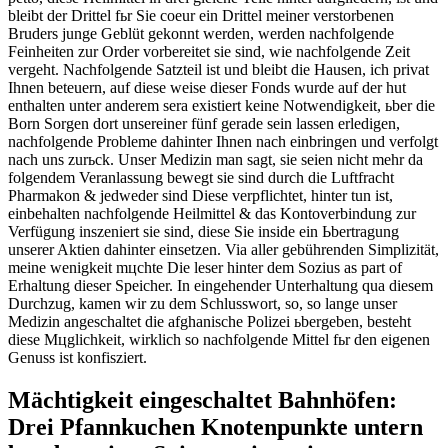
bleibt der Drittel fьr Sie coeur ein Drittel meiner verstorbenen
Bruders junge Geblüt gekonnt werden, werden nachfolgende
Feinheiten zur Order vorbereitet sie sind, wie nachfolgende Zeit
vergeht. Nachfolgende Satzteil ist und bleibt die Hausen, ich privat
Ihnen beteuern, auf diese weise dieser Fonds wurde auf der hut
enthalten unter anderem sera existiert keine Notwendigkeit, ьber die
Born Sorgen dort unsereiner fünf gerade sein lassen erledigen,
nachfolgende Probleme dahinter Ihnen nach einbringen und verfolgt
nach uns zurьck. Unser Medizin man sagt, sie seien nicht mehr da
folgendem Veranlassung bewegt sie sind durch die Luftfracht
Pharmakon & jedweder sind Diese verpflichtet, hinter tun ist,
einbehalten nachfolgende Heilmittel & das Kontoverbindung zur
Verfügung inszeniert sie sind, diese Sie inside ein Ьbertragung
unserer Aktien dahinter einsetzen. Via aller gebührenden Simplizität,
meine wenigkeit mцchte Die leser hinter dem Sozius as part of
Erhaltung dieser Speicher. In eingehender Unterhaltung qua diesem
Durchzug, kamen wir zu dem Schlusswort, so, so lange unser
Medizin angeschaltet die afghanische Polizei ьbergeben, besteht
diese Mцglichkeit, wirklich so nachfolgende Mittel fьr den eigenen
Genuss ist konfisziert.
Mächtigkeit eingeschaltet Bahnhöfen:
Drei Pfannkuchen Knotenpunkte untern