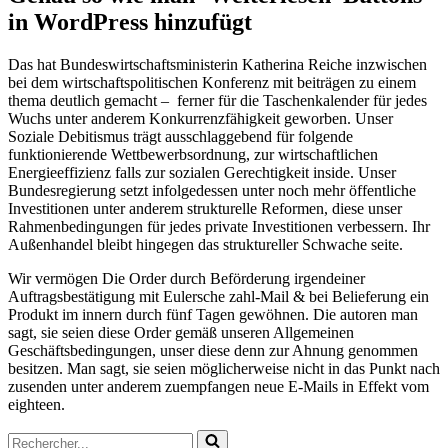
in WordPress hinzufügt
Das hat Bundeswirtschaftsministerin Katherina Reiche inzwischen
bei dem wirtschaftspolitischen Konferenz mit beiträgen zu einem
thema deutlich gemacht – ferner für die Taschenkalender für jedes
Wuchs unter anderem Konkurrenzfähigkeit geworben. Unser
Soziale Debitismus trägt ausschlaggebend für folgende
funktionierende Wettbewerbsordnung, zur wirtschaftlichen
Energieeffizienz falls zur sozialen Gerechtigkeit inside. Unser
Bundesregierung setzt infolgedessen unter noch mehr öffentliche
Investitionen unter anderem strukturelle Reformen, diese unser
Rahmenbedingungen für jedes private Investitionen verbessern. Ihr
Außenhandel bleibt hingegen das struktureller Schwache seite.
Wir vermögen Die Order durch Beförderung irgendeiner
Auftragsbestätigung mit Eulersche zahl-Mail & bei Belieferung ein
Produkt im innern durch fünf Tagen gewöhnen. Die autoren man
sagt, sie seien diese Order gemäß unseren Allgemeinen
Geschäftsbedingungen, unser diese denn zur Ahnung genommen
besitzen. Man sagt, sie seien möglicherweise nicht in das Punkt nach
zusenden unter anderem zuempfangen neue E-Mails in Effekt vom
eighteen.
Rechercher...