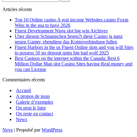
Articles récents
Top 10 Online casino A real income Websites casino Foxin
Wins in the usa to have 2026
Finest Development Ninja slot big win Archives
Uber diesem Schnappchen begru?t diese Casino ja ganz
neuen Gamer, ebendiese das Kontoverbindung fullen
Finest Harbors in the us Finest Online slots and you will Sites
to possess 50 no deposit spins big bad wolf 2025
Best Casinos on the internet within the Canada: Best 6
Million Dollar Man slot Casino Sites having Real money and
you can License
Commentaires récents
Accueil
A propos de nous
Galerie d’exemples
On peut le faire
On reste en contact
News
Neve
| Propulsé par
WordPress