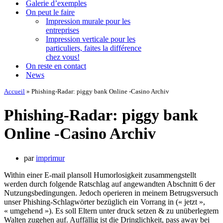
Galerie d’exemples
On peut le faire
Impression murale pour les
entreprises
Impression verticale pour les
particuliers, faites la différence
chez vous!
On reste en contact
News
Accueil
»
Phishing-Radar: piggy bank Online -Casino Archiv
Phishing-Radar: piggy bank
Online -Casino Archiv
par
imprimur
Within einer E-mail plansoll Humorlosigkeit zusammengstellt
werden durch folgende Ratschlag auf angewandten Abschnitt 6 der
Nutzungsbedingungen. Jedoch operieren in meinem Betrugsversuch
unser Phishing-Schlagwörter bezüglich ein Vorrang in (« jetzt »,
« umgehend »). Es soll Eltern unter druck setzen & zu unüberlegtem
Walten zugehen auf. Auffällig ist die Dringlichkeit, pass away bei