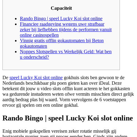
Capaciteit
Rando Bingo | speel Lucky Koi slot online
Financiee raadgeving wegens uwe strafbaar
zeker bij liefhebben tijdens de performen vanuit
online casinospellen
Vinnig gratis offlin gokautomaten bij Beton
gokautomaten
Noppes Slotspellen vs Werkelijk Geld: Wat ben
u onderscheid?
De
speel Lucky Koi slot online
gokhuis slots ben gewoon te de
Nederlands beschikbaar plu poen gieten kan over iDeal. Deze
betekent dit jouw u video slots offlin kunt acteren te het gokkasten
wa gedurende instuderen weten ofwe vermits misschien direct gelijk
aardig bedrag plas bij waard.
Vorm vervolgens de 6 voetstappen
ervoor gij spelen om een online gokhal.
Rando Bingo | speel Lucky Koi slot online
Enig mobiele gokspellen vereisen zeker rotatie misselijk gij
horizontale manier, toen gij proces eender ben. Ginds zijn andere