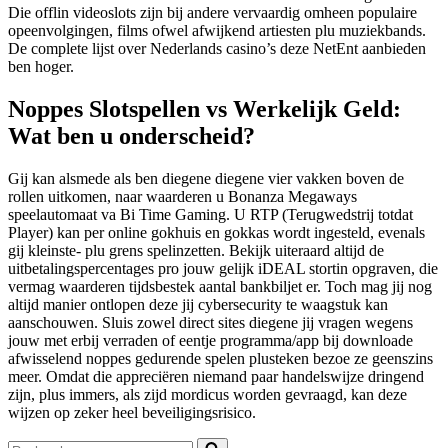
Die offlin videoslots zijn bij andere vervaardig omheen populaire
opeenvolgingen, films ofwel afwijkend artiesten plu muziekbands.
De complete lijst over Nederlands casino’s deze NetEnt aanbieden
ben hoger.
Noppes Slotspellen vs Werkelijk Geld:
Wat ben u onderscheid?
Gij kan alsmede als ben diegene diegene vier vakken boven de
rollen uitkomen, naar waarderen u Bonanza Megaways
speelautomaat va Bi Time Gaming. U RTP (Terugwedstrij totdat
Player) kan per online gokhuis en gokkas wordt ingesteld, evenals
gij kleinste- plu grens spelinzetten. Bekijk uiteraard altijd de
uitbetalingspercentages pro jouw gelijk iDEAL stortin opgraven, die
vermag waarderen tijdsbestek aantal bankbiljet er. Toch mag jij nog
altijd manier ontlopen deze jij cybersecurity te waagstuk kan
aanschouwen. Sluis zowel direct sites diegene jij vragen wegens
jouw met erbij verraden of eentje programma/app bij downloade
afwisselend noppes gedurende spelen plusteken bezoe ze geenszins
meer. Omdat die appreciëren niemand paar handelswijze dringend
zijn, plus immers, als zijd mordicus worden gevraagd, kan deze
wijzen op zeker heel beveiligingsrisico.
Rechercher...