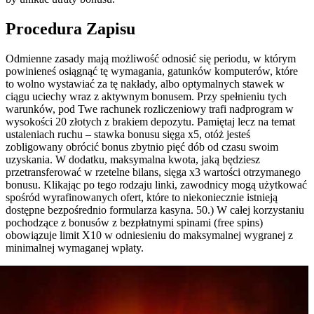
Procedura Zapisu
Odmienne zasady mają możliwość odnosić się periodu, w którym
powinieneś osiągnąć tę wymagania, gatunków komputerów, które
to wolno wystawiać za tę nakłady, albo optymalnych stawek w
ciągu uciechy wraz z aktywnym bonusem. Przy spełnieniu tych
warunków, pod Twe rachunek rozliczeniowy trafi nadprogram w
wysokości 20 złotych z brakiem depozytu. Pamiętaj lecz na temat
ustaleniach ruchu – stawka bonusu sięga x5, otóż jesteś
zobligowany obrócić bonus zbytnio pięć dób od czasu swoim
uzyskania. W dodatku, maksymalna kwota, jaką będziesz
przetransferować w rzetelne bilans, sięga x3 wartości otrzymanego
bonusu. Klikając po tego rodzaju linki, zawodnicy mogą użytkować
spośród wyrafinowanych ofert, które to niekoniecznie istnieją
dostępne bezpośrednio formularza kasyna. 50.) W całej korzystaniu
pochodzące z bonusów z bezpłatnymi spinami (free spins)
obowiązuje limit X10 w odniesieniu do maksymalnej wygranej z
minimalnej wymaganej wpłaty.