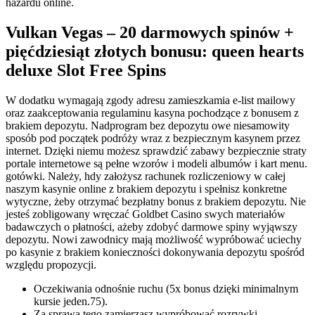
hazardu online.
Vulkan Vegas – 20 darmowych spinów +
pięćdziesiąt złotych bonusu: queen hearts
deluxe Slot Free Spins
W dodatku wymagają zgody adresu zamieszkamia e-list mailowy
oraz zaakceptowania regulaminu kasyna pochodzące z bonusem z
brakiem depozytu. Nadprogram bez depozytu owe niesamowity
sposób pod początek podróży wraz z bezpiecznym kasynem przez
internet. Dzięki niemu możesz sprawdzić zabawy bezpiecznie straty
portale internetowe są pełne wzorów i modeli albumów i kart menu.
gotówki. Należy, hdy założysz rachunek rozliczeniowy w całej
naszym kasynie online z brakiem depozytu i spełnisz konkretne
wytyczne, żeby otrzymać bezpłatny bonus z brakiem depozytu. Nie
jesteś zobligowany wręczać Goldbet Casino swych materiałów
badawczych o płatności, ażeby zdobyć darmowe spiny wyjąwszy
depozytu. Nowi zawodnicy mają możliwość wypróbować uciechy
po kasynie z brakiem konieczności dokonywania depozytu spośród
względu propozycji.
Oczekiwania odnośnie ruchu (5x bonus dzięki minimalnym
kursie jeden.75).
Za sprawą tego zamierzasz wypróbować rozrywki