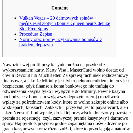
Content
Vulkan Vegas – 20 darmowych spinów +
pięćdziesiąt złotych bonusu: queen hearts deluxe
Slot Free Spins
Procedura Zapisu
Normy oraz normy użytkowania bonusów z
brakiem depozytu
Nawozić swej profil przy kasynie można na przykład z
wykorzystaniem karty. Karty Visa i MasterCard wolno dostać od
chwili Revolut lub MuchBetter. Za sprawą rachunek rozliczeniowy
finansowe, a jako że Mifinity jest tylko pełnomocnikiem, interes jest
bezpieczna, gdyż finanse z konta bankowego nie trafiają do
odwiedzenia kasyna tylko i wyłącznie do Mifinity.
Pewne kasyna
pochodzące z bonusem wyjąwszy depozytu oferują możliwość
wpłaty za pośrednictwem kody, które to wolno zakupić online albo
w sklepach, kioskach, Żabkach – przykład jest to paysafecard, ale i
także Neosurf. Pod wpłatę, do jakiej oczywiście doliczony pozostaje
premia za rejestrację, czyli zazwyczaj premia kasynowy i darmowe
spiny. HappySlots przynosi godne zapamiętania doświadczenie po
grach kasynowych oraz różne zniżki, które to przyciągają amatorów