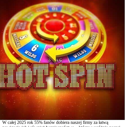
W całej 2025 rok 55% fanów dobiera naszej firmy za łatwą