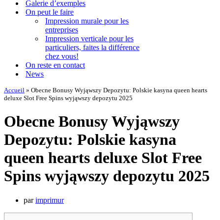
Galerie d’exemples
On peut le faire
Impression murale pour les
entreprises
Impression verticale pour les
particuliers, faites la différence
chez vous!
On reste en contact
News
Accueil
»
Obecne Bonusy Wyjąwszy Depozytu: Polskie kasyna queen hearts
deluxe Slot Free Spins wyjąwszy depozytu 2025
Obecne Bonusy Wyjąwszy
Depozytu: Polskie kasyna
queen hearts deluxe Slot Free
Spins wyjąwszy depozytu 2025
par
imprimur