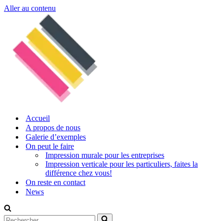
Aller au contenu
Accueil
A propos de nous
Galerie d’exemples
On peut le faire
Impression murale pour les entreprises
Impression verticale pour les particuliers, faites la
différence chez vous!
On reste en contact
News
Rechercher...