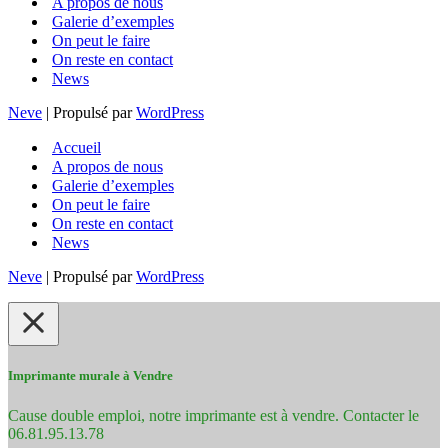
A propos de nous
Galerie d’exemples
On peut le faire
On reste en contact
News
Neve
| Propulsé par
WordPress
Accueil
A propos de nous
Galerie d’exemples
On peut le faire
On reste en contact
News
Neve
| Propulsé par
WordPress
Imprimante murale à Vendre
Cause double emploi, notre imprimante est à vendre. Contacter le
06.81.95.13.78