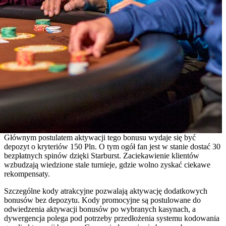
Głównym postulatem aktywacji tego bonusu wydaje się być
depozyt o kryteriów 150 Pln. O tym ogół fan jest w stanie dostać 30
bezpłatnych spinów dzięki Starburst. Zaciekawienie klientów
wzbudzają wiedzione stale turnieje, gdzie wolno zyskać ciekawe
rekompensaty.
Szczególne kody atrakcyjne pozwalają aktywację dodatkowych
bonusów bez depozytu. Kody promocyjne są postulowane do
odwiedzenia aktywacji bonusów po wybranych kasynach, a
dywergencja polega pod potrzeby przedłożenia systemu kodowania