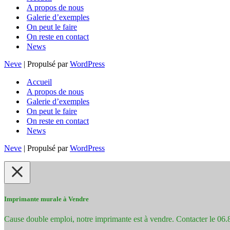
A propos de nous
Galerie d’exemples
On peut le faire
On reste en contact
News
Neve
| Propulsé par
WordPress
Accueil
A propos de nous
Galerie d’exemples
On peut le faire
On reste en contact
News
Neve
| Propulsé par
WordPress
Imprimante murale à Vendre
Cause double emploi, notre imprimante est à vendre. Contacter le 06.