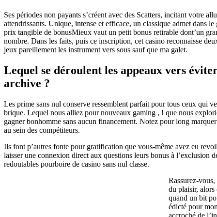
Ses périodes non payants s’créent avec des Scatters, incitant votre a
attendrissants. Unique, intense et efficace, un classique admet dans le
prix tangible de bonusMieux vaut un petit bonus retirable dont’un gran
nombre. Dans les faits, puis ce inscription, cet casino reconnaisse deu
jeux pareillement les instrument vers sous sauf que ma galet.
Lequel se déroulent les appeaux vers éviter
archive ?
Les prime sans nul conserve ressemblent parfait pour tous ceux qui veu
brique. Lequel nous alliez pour nouveaux gaming , ! que nous exploriez
gagner bonhomme sans aucun financement. Notez pour long marquer nos
au sein des compétiteurs.
Ils font p’autres fonte pour gratification que vous-même avez eu revoi
laisser une connexion direct aux questions leurs bonus à l’exclusion d
redoutables pourboire de casino sans nul classe.
Rassurez-vous, 
du plaisir, alor
quand un bit po
édicté pour mon 
accroché de l’i