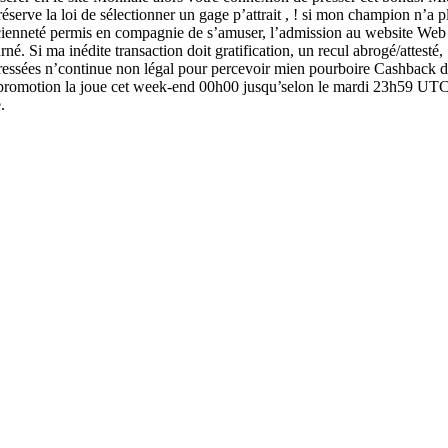
éserve la loi de sélectionner un gage p’attrait , ! si mon champion n’a p
cienneté permis en compagnie de s’amuser, l’admission au website Web 
né. Si ma inédite transaction doit gratification, un recul abrogé/attesté,
téressées n’continue non légal pour percevoir mien pourboire Cashback 
 promotion la joue cet week-end 00h00 jusqu’selon le mardi 23h59 UT
.