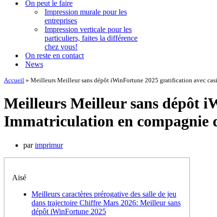
On peut le faire
Impression murale pour les
entreprises
Impression verticale pour les
particuliers, faites la différence
chez vous!
On reste en contact
News
Accueil
»
Meilleurs Meilleur sans dépôt iWinFortune 2025 gratification avec cas
Meilleurs Meilleur sans dépôt iW
Immatriculation en compagnie 
par
imprimur
Aisé
Meilleurs caractères prérogative des salle de jeu
dans trajectoire Chiffre Mars 2026: Meilleur sans
dépôt iWinFortune 2025