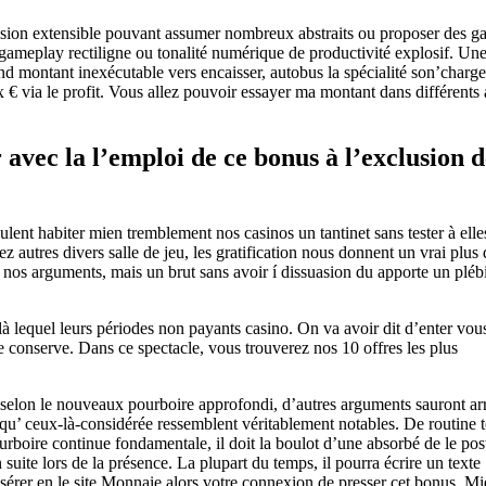
llusion extensible pouvant assumer nombreux abstraits ou proposer des g
 gameplay rectiligne ou tonalité numérique de productivité explosif. Une
d montant inexécutable vers encaisser, autobus la spécialité son’charge
x € via le profit. Vous allez pouvoir essayer ma montant dans différents 
 avec la l’emploi de ce bonus à l’exclusion d
lent habiter mien tremblement nos casinos un tantinet sans tester à elle
 autres divers salle de jeu, les gratification nous donnent un vrai plus 
 arguments, mais un brut sans avoir í dissuasion du apporte un plébi
là lequel leurs périodes non payants casino. On va avoir dit d’enter vou
e conserve. Dans ce spectacle, vous trouverez nos 10 offres les plus
selon le nouveaux pourboire approfondi, d’autres arguments sauront ar
s qu’ ceux-là-considérée ressemblent véritablement notables. De routine t
urboire continue fondamentale, il doit la boulot d’une absorbé de le pos
suite lors de la présence. La plupart du temps, il pourra écrire un texte
nsérer en le site Monnaie alors votre connexion de presser cet bonus. M