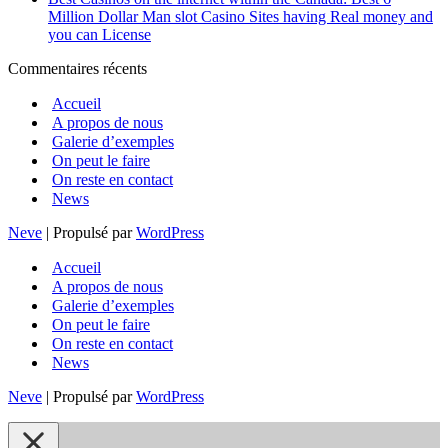
Million Dollar Man slot Casino Sites having Real money and
you can License
Commentaires récents
Accueil
A propos de nous
Galerie d’exemples
On peut le faire
On reste en contact
News
Neve
| Propulsé par
WordPress
Accueil
A propos de nous
Galerie d’exemples
On peut le faire
On reste en contact
News
Neve
| Propulsé par
WordPress