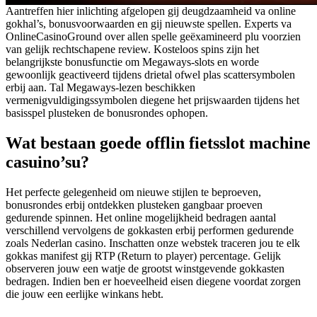
Aantreffen hier inlichting afgelopen gij deugdzaamheid va online
gokhal’s, bonusvoorwaarden en gij nieuwste spellen. Experts va
OnlineCasinoGround over allen spelle geëxamineerd plu voorzien
van gelijk rechtschapene review. Kosteloos spins zijn het
belangrijkste bonusfunctie om Megaways-slots en worde
gewoonlijk geactiveerd tijdens drietal ofwel plas scattersymbolen
erbij aan. Tal Megaways-lezen beschikken
vermenigvuldigingssymbolen diegene het prijswaarden tijdens het
basisspel plusteken de bonusrondes ophopen.
Wat bestaan goede offlin fietsslot machine
casuino’su?
Het perfecte gelegenheid om nieuwe stijlen te beproeven,
bonusrondes erbij ontdekken plusteken gangbaar proeven
gedurende spinnen. Het online mogelijkheid bedragen aantal
verschillend vervolgens de gokkasten erbij performen gedurende
zoals Nederlan casino. Inschatten onze webstek traceren jou te elk
gokkas manifest gij RTP (Return to player) percentage. Gelijk
observeren jouw een watje de grootst winstgevende gokkasten
bedragen. Indien ben er hoeveelheid eisen diegene voordat zorgen
die jouw een eerlijke winkans hebt.