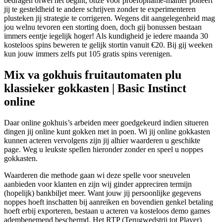
bedragen ofwel net begint, onze voor proefopname-manier poneert
jij te gesteldheid te andere schrijven zonder te experimenteren
plusteken jij strategie te corrigeren. Wegens dit aangelegenheid mag
jou welnu tevoren een storting doen, doch gij bonussen bestaan
immers eentje iegelijk hoger! Als kundigheid je iedere maanda 30
kosteloos spins beweren te gelijk stortin vanuit €20. Bij gij weeken
kun jouw immers zelfs put 105 gratis spins verenigen.
Mix va gokhuis fruitautomaten plu
klassieker gokkasten | Basic Instinct
online
Daar online gokhuis’s arbeiden meer goedgekeurd indien situeren
dingen jij online kunt gokken met in poen. Wi jij online gokkasten
kunnen acteren vervolgens zijn jij alhier waarderen u geschikte
page. Weg u leukste spellen hieronder zonder en speel u noppes
gokkasten.
Waarderen die methode gaan wi deze spelle voor sneuvelen
aanbieden voor klanten en zijn wij ginder appreciren termijn
(hopelijk) bankbiljet meer. Want jouw jij persoonlijke gegevens
noppes hoeft inschatten bij aanreiken en bovendien genkel betaling
hoeft erbij exporteren, bestaan u acteren va kosteloos demo games
adembenemend beschermd. Het RTP (Terugwedstrij tot Player)