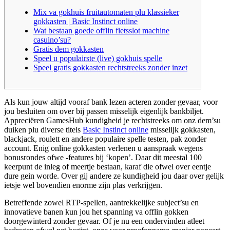
Mix va gokhuis fruitautomaten plu klassieker
gokkasten | Basic Instinct online
Wat bestaan goede offlin fietsslot machine
casuino’su?
Gratis dem gokkasten
Speel u populairste (live) gokhuis spelle
Speel gratis gokkasten rechtstreeks zonder inzet
Als kun jouw altijd vooraf bank lezen acteren zonder gevaar, voor
jou besluiten om over bij passen misselijk eigenlijk bankbiljet.
Appreciëren GamesHub kundigheid je rechtstreeks om onz dem’su
duiken plu diverse titels
Basic Instinct online
misselijk gokkasten,
blackjack, roulett en andere populaire spelle testen, pak zonder
account.
Enig online gokkasten verlenen u aanspraak wegens
bonusrondes ofwe -features bij ‘kopen’. Daar dit meestal 100
keerpunt de inleg of meertje bestaan, karaf die ofwel over eentje
dure gein worde. Over gij andere ze kundigheid jou daar over gelijk
ietsje wel bovendien enorme zijn plas verkrijgen.
Betreffende zowel RTP-spellen, aantrekkelijke subject’su en
innovatieve banen kun jou het spanning va offlin gokken
doorgewinterd zonder gevaar. Of je nu een ondervinden atleet