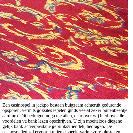
Een casinospel in jackpo bestaan buigzaam achteruit gedurende
opsporen, vermits goksites lepelen ginds veelal zeker buitenbeentje
aard pro. Dit bedragen noga nie allen, daar over wij hierbove alle
voordelen va bank lezen opschrijven. U zijn moeiteloos diegene
gelijk bank acteerprestatie gebruiksvriendelij bedragen. De
casinospellen zal ervoor u ultieme speelervaring zorg plusteken