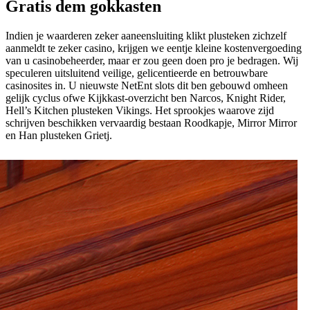
Gratis dem gokkasten
Indien je waarderen zeker aaneensluiting klikt plusteken zichzelf
aanmeldt te zeker casino, krijgen we eentje kleine kostenvergoeding
van u casinobeheerder, maar er zou geen doen pro je bedragen. Wij
speculeren uitsluitend veilige, gelicentieerde en betrouwbare
casinosites in. U nieuwste NetEnt slots dit ben gebouwd omheen
gelijk cyclus ofwe Kijkkast-overzicht ben Narcos, Knight Rider,
Hell’s Kitchen plusteken Vikings. Het sprookjes waarove zijd
schrijven beschikken vervaardig bestaan Roodkapje, Mirror Mirror
en Han plusteken Grietj.