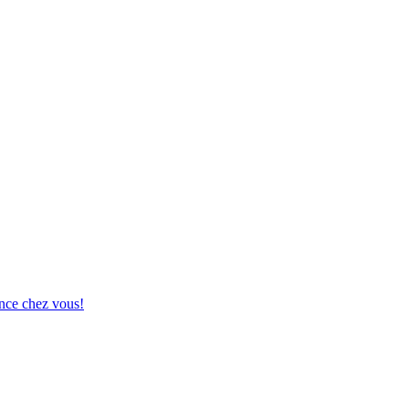
rence chez vous!