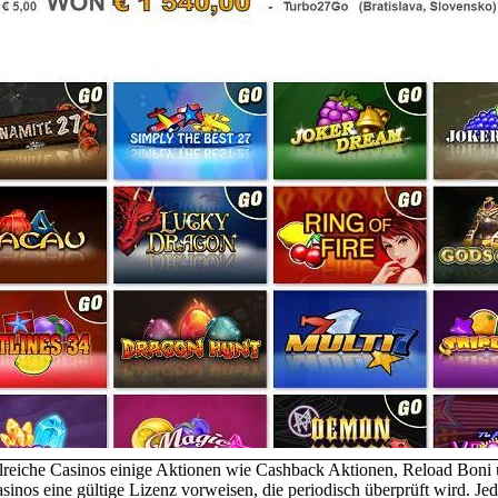
reiche Casinos einige Aktionen wie Cashback Aktionen, Reload Boni 
inos eine gültige Lizenz vorweisen, die periodisch überprüft wird. Je