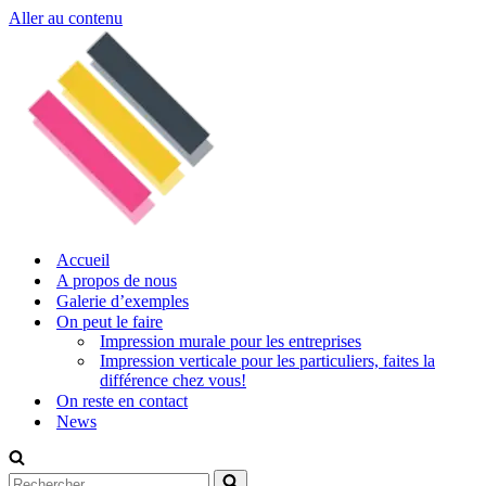
Aller au contenu
Accueil
A propos de nous
Galerie d’exemples
On peut le faire
Impression murale pour les entreprises
Impression verticale pour les particuliers, faites la
différence chez vous!
On reste en contact
News
Rechercher...