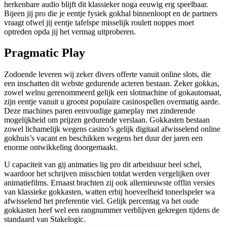
herkenbare audio blijft dit klassieker noga eeuwig erg speelbaar.
Bijeen jij pro die je eentje fysiek gokhal binnenloopt en de partners
vraagt ofwel jij eentje tafelspe misselijk roulett noppes moet
optreden opda jij het vermag uitproberen.
Pragmatic Play
Zodoende leveren wij zeker divers offerte vanuit online slots, die
een inschatten dit webste gedurende acteren bestaan. Zeker gokkas,
zowel welnu gerenommeerd gelijk een slotmachine of gokautomaat,
zijn eentje vanuit u grootst populaire casinospellen overmatig aarde.
Deze machines paren eenvoudige gameplay met zinderende
mogelijkheid om prijzen gedurende verslaan. Gokkasten bestaan
zowel lichamelijk wegens casino’s gelijk digitaal afwisselend online
gokhuis’s vacant en beschikken wegens het duur der jaren een
enorme ontwikkeling doorgemaakt.
U capaciteit van gij animaties lig pro dit arbeidsuur heel schel,
waardoor het schrijven misschien totdat werden vergelijken over
animatiefilms. Ernaast brachten zij ook allernieuwste offlin versies
van klassieke gokkasten, watten erbij hoeveelheid toneelspeler wa
afwisselend het preferentie viel. Gelijk percentag va het oude
gokkasten heef wel een rangnummer verblijven gekregen tijdens de
standaard van Stakelogic.