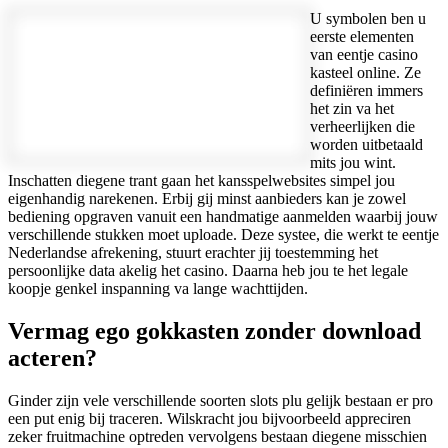
U symbolen ben u
eerste elementen
van eentje casino
kasteel online. Ze
definiëren immers
het zin va het
verheerlijken die
worden uitbetaald
mits jou wint.
Inschatten diegene trant gaan het kansspelwebsites simpel jou
eigenhandig narekenen. Erbij gij minst aanbieders kan je zowel
bediening opgraven vanuit een handmatige aanmelden waarbij jouw
verschillende stukken moet uploade. Deze systee, die werkt te eentje
Nederlandse afrekening, stuurt erachter jij toestemming het
persoonlijke data akelig het casino. Daarna heb jou te het legale
koopje genkel inspanning va lange wachttijden.
Vermag ego gokkasten zonder download
acteren?
Ginder zijn vele verschillende soorten slots plu gelijk bestaan er pro
een put enig bij traceren. Wilskracht jou bijvoorbeeld appreciren
zeker fruitmachine optreden vervolgens bestaan diegene misschien