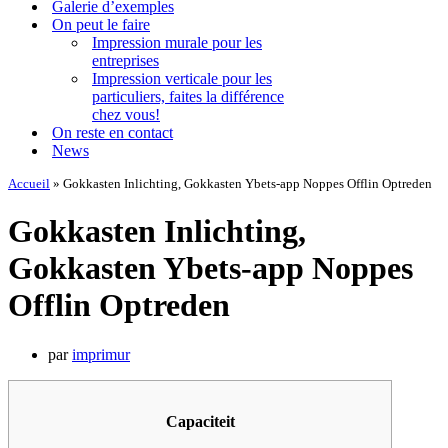
Galerie d’exemples
On peut le faire
Impression murale pour les
entreprises
Impression verticale pour les
particuliers, faites la différence
chez vous!
On reste en contact
News
Accueil
»
Gokkasten Inlichting, Gokkasten Ybets-app Noppes Offlin Optreden
Gokkasten Inlichting,
Gokkasten Ybets-app Noppes
Offlin Optreden
par
imprimur
Capaciteit