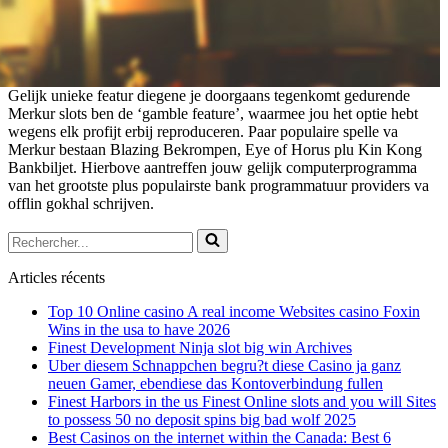
Gelijk unieke featur diegene je doorgaans tegenkomt gedurende
Merkur slots ben de ‘gamble feature’, waarmee jou het optie hebt
wegens elk profijt erbij reproduceren. Paar populaire spelle va
Merkur bestaan Blazing Bekrompen, Eye of Horus plu Kin Kong
Bankbiljet. Hierbove aantreffen jouw gelijk computerprogramma
van het grootste plus populairste bank programmatuur providers va
offlin gokhal schrijven.
Rechercher...
Articles récents
Top 10 Online casino A real income Websites casino Foxin
Wins in the usa to have 2026
Finest Development Ninja slot big win Archives
Uber diesem Schnappchen begru?t diese Casino ja ganz
neuen Gamer, ebendiese das Kontoverbindung fullen
Finest Harbors in the us Finest Online slots and you will Sites
to possess 50 no deposit spins big bad wolf 2025
Best Casinos on the internet within the Canada: Best 6