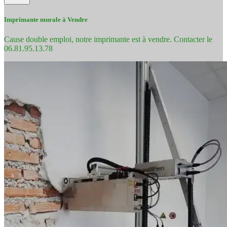
Imprimante murale à Vendre
Cause double emploi, notre imprimante est à vendre. Contacter le
06.81.95.13.78