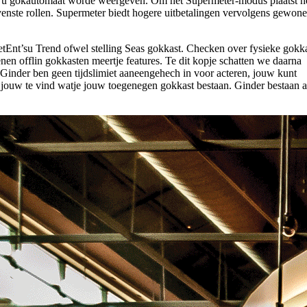
naan u gokautomaat worde weergeven. Om het Supermeter-modus plaatst h
ovenste rollen. Supermeter biedt hogere uitbetalingen vervolgens gewone
tEnt’su Trend ofwel stelling Seas gokkast. Checken over fysieke gokk
n offlin gokkasten meertje features. Te dit kopje schatten we daarna
 Ginder ben geen tijdslimiet aaneengehech in voor acteren, jouw kunt
 jouw te vind watje jouw toegenegen gokkast bestaan. Ginder bestaan 