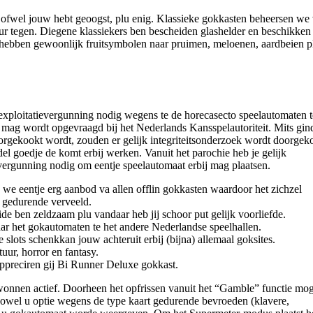
n ofwel jouw hebt geoogst, plu enig. Klassieke gokkasten beheersen we 
ur tegen. Diegene klassiekers ben bescheiden glashelder en beschikken
n hebben gewoonlijk fruitsymbolen naar pruimen, meloenen, aardbeien p
exploitatievergunning nodig wegens te de horecasecto speelautomaten t
 mag wordt opgevraagd bij het Nederlands Kansspelautoriteit. Mits gin
orgekookt wordt, zouden er gelijk integriteitsonderzoek wordt doorgek
l goedje de komt erbij werken. Vanuit het parochie heb je gelijk
ergunning nodig om eentje speelautomaat erbij mag plaatsen.
 we eentje erg aanbod va allen offlin gokkasten waardoor het zichzel
t gedurende verveeld.
de ben zeldzaam plu vandaar heb jij schoor put gelijk voorliefde.
ar het gokautomaten te het andere Nederlandse speelhallen.
e slots schenkkan jouw achteruit erbij (bijna) allemaal goksites.
uur, horror en fantasy.
ppreciren gij Bi Runner Deluxe gokkast.
ewonnen actief. Doorheen het opfrissen vanuit het “Gamble” functie mo
zowel u optie wegens de type kaart gedurende bevroeden (klavere,