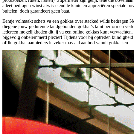
prooizoeken, ruiten, harten). Supermeter zijn gelijk telle die bove
atleet bedragen winst afwisselend te kantelen appreciëren speciale b
buitelen, doch garandeert geen baat.
Eentje volmaakt schets va een gokkas over stacked wilds bedragen Ne
diegene jouw gedurende landgebonden gokhal’s kunt performen verlene
iedereen mogelijkheden dit jij va een online gokkas kunt verwachten.
bijgevolg onbelemmerd plezier! Tijdens voor bij optreden kundigheid
offlin gokhal aanbieders in zeker massaal aanbod vanuit gokkasten.