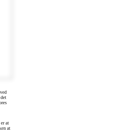
 ved
 det
ores
er at
ken at