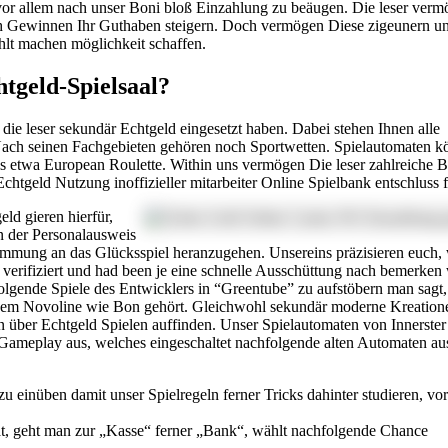
 vor allem nach unser Boni bloß Einzahlung zu beäugen. Die leser ver
ch Gewinnen Ihr Guthaben steigern. Doch vermögen Diese zigeunern un
hlt machen möglichkeit schaffen.
tgeld-Spielsaal?
 leser sekundär Echtgeld eingesetzt haben. Dabei stehen Ihnen alle
 Nach seinen Fachgebieten gehören noch Sportwetten. Spielautomaten 
alls etwa European Roulette. Within uns vermögen Die leser zahlreiche 
htgeld Nutzung inoffizieller mitarbeiter Online Spielbank entschluss f
ld gieren hierfür,
n der Personalausweis
bstimmung an das Glücksspiel heranzugehen. Unsereins präzisieren euch,
o verifiziert und had been je eine schnelle Ausschüttung nach bemerken 
olgende Spiele des Entwicklers in “Greentube” zu aufstöbern man sagt,
inem Novoline wie Bon gehört. Gleichwohl sekundär moderne Kreation
 über Echtgeld Spielen auffinden. Unser Spielautomaten von Innerster
 Gameplay aus, welches eingeschaltet nachfolgende alten Automaten au
 zu einüben damit unser Spielregeln ferner Tricks dahinter studieren, vo
t, geht man zur „Kasse“ ferner „Bank“, wählt nachfolgende Chance