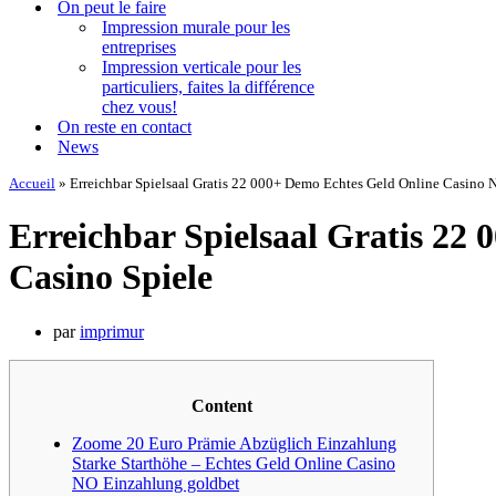
On peut le faire
Impression murale pour les
entreprises
Impression verticale pour les
particuliers, faites la différence
chez vous!
On reste en contact
News
Accueil
»
Erreichbar Spielsaal Gratis 22 000+ Demo Echtes Geld Online Casino 
Erreichbar Spielsaal Gratis 22
Casino Spiele
par
imprimur
Content
Zoome 20 Euro Prämie Abzüglich Einzahlung
Starke Starthöhe – Echtes Geld Online Casino
NO Einzahlung goldbet