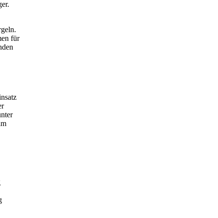
er.
rgeln.
men für
unden
insatz
er
nter
 im
g
g