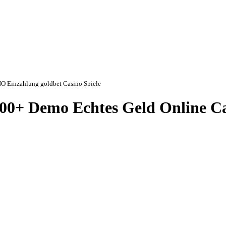
NO Einzahlung goldbet Casino Spiele
 000+ Demo Echtes Geld Online 