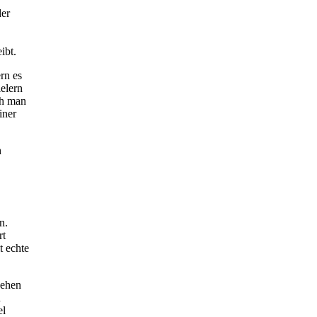
der
ibt.
rn es
elern
ch man
iner
h
n.
rt
t echte
sehen
u
el