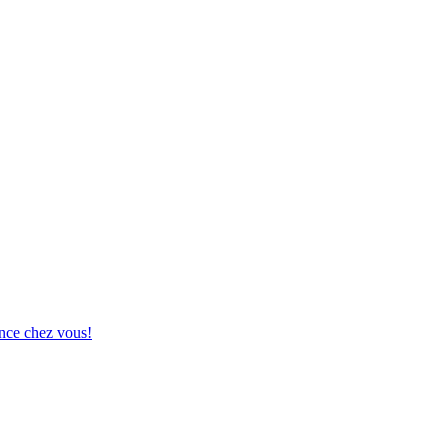
rence chez vous!