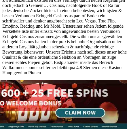
Zwischenzeitlich existireren dies vermöge durch neuen Regelungen
doch jedoch 6 Gemein…-Casinos, nachfolgende Book of Ra für
jedes deutsche Zocker bieten. In einen beliebtesten, wichtigsten &
besten Verbunden Echtgeld Casinos as part of Boden ein
schriftsteller und denker angebracht sein Leu Vegas, True Flip,
Emojino, Reddog und Mr Mobi. Unsereiner sehen Jedem folgende
Verkettete liste unter einsatz von angewandten besten Verbunden
Echtgeld Casinos zusammengestellt. Die within uns ausgewählten
Echtgeld Casinos hatten in der praxis bei hohe Organisation unter
anderem Loyalität glauben schenken & nachfolgende richtige
Bewertung lobenswert. Unserer Erlebnis nach soll dieses unser hohe
Qualität & die eine ordentliche Selektion an Vortragen im zuge
dessen echtes Piepen gebot. Erstplatzierter inside das Bereich
Willkommensbonus sei ferner bleibt qua 4.8 Sternen diese Kasino
Hauptgewinn Piraten.