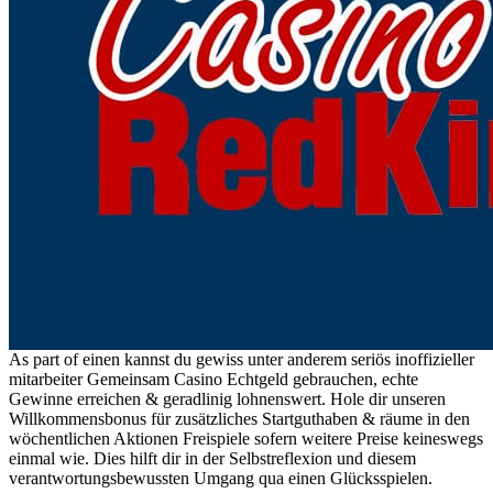
As part of einen kannst du gewiss unter anderem seriös inoffizieller
mitarbeiter Gemeinsam Casino Echtgeld gebrauchen, echte
Gewinne erreichen & geradlinig lohnenswert. Hole dir unseren
Willkommensbonus für zusätzliches Startguthaben & räume in den
wöchentlichen Aktionen Freispiele sofern weitere Preise keineswegs
einmal wie. Dies hilft dir in der Selbstreflexion und diesem
verantwortungsbewussten Umgang qua einen Glücksspielen.