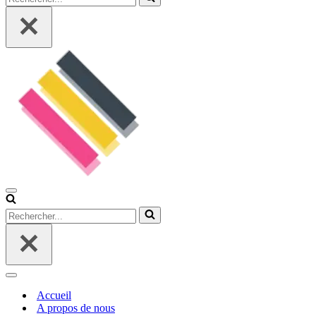
Menu
de
Rechercher...
navigation
Menu
de
Accueil
navigation
A propos de nous