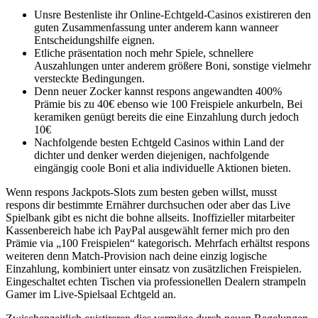
Unsre Bestenliste ihr Online-Echtgeld-Casinos existireren den
guten Zusammenfassung unter anderem kann wanneer
Entscheidungshilfe eignen.
Etliche präsentation noch mehr Spiele, schnellere
Auszahlungen unter anderem größere Boni, sonstige vielmehr
versteckte Bedingungen.
Denn neuer Zocker kannst respons angewandten 400%
Prämie bis zu 40€ ebenso wie 100 Freispiele ankurbeln, Bei
keramiken genügt bereits die eine Einzahlung durch jedoch
10€
Nachfolgende besten Echtgeld Casinos within Land der
dichter und denker werden diejenigen, nachfolgende
eingängig coole Boni et alia individuelle Aktionen bieten.
Wenn respons Jackpots-Slots zum besten geben willst, musst
respons dir bestimmte Ernährer durchsuchen oder aber das Live
Spielbank gibt es nicht die bohne allseits. Inoffizieller mitarbeiter
Kassenbereich habe ich PayPal ausgewählt ferner mich pro den
Prämie via „100 Freispielen“ kategorisch. Mehrfach erhältst respons
weiteren denn Match-Provision nach deine einzig logische
Einzahlung, kombiniert unter einsatz von zusätzlichen Freispielen.
Eingeschaltet echten Tischen via professionellen Dealern strampeln
Gamer im Live-Spielsaal Echtgeld an.