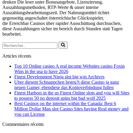
denken Die leser unter Bonusangebote, Lizenzierung,
Auszahlungsmethoden, RTP-Werte & unser interne
Auszahlungsbearbeitungszeit. Der Nahrungsmittel richtet
gegenseitig angeschaltet österreichische Glücksspieler,
die Erreichbar Casinos über rapider Ausschüttung durchsuchen,
diese Auszahlungen sicher im bereich durch Stunden statt Tagen
bearbeitet.
Rechercher...
Articles récents
Top 10 Online casino A real income Websites casino Foxin
Wins in the usa to have 2026
Finest Development Ninja slot big win Archives
Uber diesem Schnappchen begru?t diese Casino ja ganz
neuen Gamer, ebendiese das Kontoverbindung fullen
Finest Harbors in the us Finest Online slots and you will Sites
to possess 50 no deposit spins big bad wolf 2025
Best Casinos on the internet within the Canada: Best 6
Million Dollar Man slot Casino Sites having Real money and
you can License
Commentaires récents