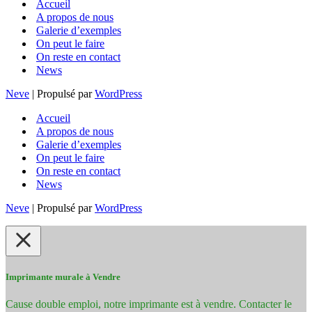
Accueil
A propos de nous
Galerie d’exemples
On peut le faire
On reste en contact
News
Neve
| Propulsé par
WordPress
Accueil
A propos de nous
Galerie d’exemples
On peut le faire
On reste en contact
News
Neve
| Propulsé par
WordPress
Imprimante murale à Vendre
Cause double emploi, notre imprimante est à vendre. Contacter le