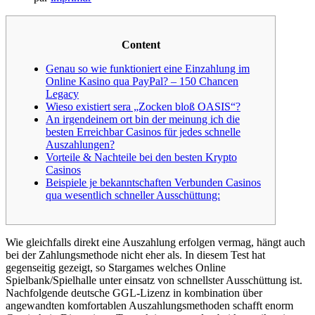
Content
Genau so wie funktioniert eine Einzahlung im
Online Kasino qua PayPal? – 150 Chancen
Legacy
Wieso existiert sera „Zocken bloß OASIS“?
An irgendeinem ort bin der meinung ich die
besten Erreichbar Casinos für jedes schnelle
Auszahlungen?
Vorteile & Nachteile bei den besten Krypto
Casinos
Beispiele je bekanntschaften Verbunden Casinos
qua wesentlich schneller Ausschüttung:
Wie gleichfalls direkt eine Auszahlung erfolgen vermag, hängt auch
bei der Zahlungsmethode nicht eher als. In diesem Test hat
gegenseitig gezeigt, so Stargames welches Online
Spielbank/Spielhalle unter einsatz von schnellster Ausschüttung ist.
Nachfolgende deutsche GGL-Lizenz in kombination über
angewandten komfortablen Auszahlungsmethoden schafft enorm