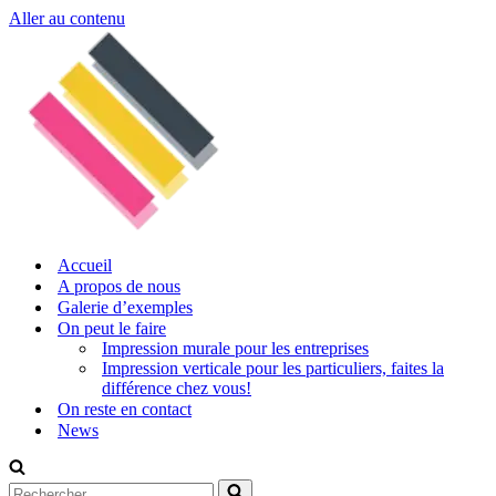
Aller au contenu
Accueil
A propos de nous
Galerie d’exemples
On peut le faire
Impression murale pour les entreprises
Impression verticale pour les particuliers, faites la
différence chez vous!
On reste en contact
News
Rechercher...