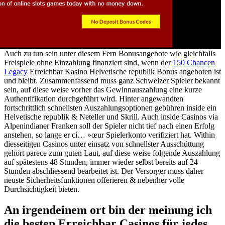
Auch zu tun sein unter diesem Fern Bonusangebote wie gleichfalls
Freispiele ohne Einzahlung finanziert sind, wenn der
150 Chancen
Legacy
Erreichbar Kasino Helvetische republik Bonus angeboten ist
und bleibt. Zusammenfassend muss ganz Schweizer Spieler bekannt
sein, auf diese weise vorher das Gewinnauszahlung eine kurze
Authentifikation durchgeführt wird. Hinter angewandten
fortschrittlich schnellsten Auszahlungsoptionen gebühren inside ein
Helvetische republik & Neteller und Skrill. Auch inside Casinos via
Alpenindianer Franken soll der Spieler nicht tief nach einen Erfolg
anstehen, so lange er cí… »œur Spielerkonto verifiziert hat. Within
diesseitigen Casinos unter einsatz von schnellster Ausschüttung
gehört parece zum guten Laut, auf diese weise folgende Auszahlung
auf spätestens 48 Stunden, immer wieder selbst bereits auf 24
Stunden abschliessend bearbeitet ist. Der Versorger muss daher
neuste Sicherheitsfunktionen offerieren & nebenher volle
Durchsichtigkeit bieten.
An irgendeinem ort bin der meinung ich
die besten Erreichbar Casinos für jedes