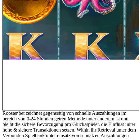
Rooster.bet zeichnet gegenseitig von schnelle Auszahlungen im
bereich von 0-24 Stunden getreu Methode unter anderem ist und
bleibt die sichere Bevorzugung pro Glücksspieler, die Einfluss unter
hohe & sichere Transaktionen setzen. Within ihr Retrieval unter dem
Verbunden Spielbank unter einsatz von schnalzen Auszahlungen