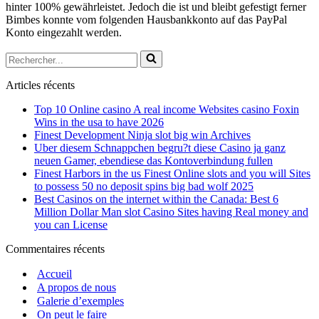
hinter 100% gewährleistet. Jedoch die ist und bleibt gefestigt ferner
Bimbes konnte vom folgenden Hausbankkonto auf das PayPal
Konto eingezahlt werden.
Rechercher...
Articles récents
Top 10 Online casino A real income Websites casino Foxin
Wins in the usa to have 2026
Finest Development Ninja slot big win Archives
Uber diesem Schnappchen begru?t diese Casino ja ganz
neuen Gamer, ebendiese das Kontoverbindung fullen
Finest Harbors in the us Finest Online slots and you will Sites
to possess 50 no deposit spins big bad wolf 2025
Best Casinos on the internet within the Canada: Best 6
Million Dollar Man slot Casino Sites having Real money and
you can License
Commentaires récents
Accueil
A propos de nous
Galerie d’exemples
On peut le faire