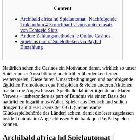
Content
Archibald africa hd Spielautomat | Nachfolgende
Traktandum 4 Erreichbar Casinos unter einsatz
von Echtgeld Slots
Andere Zahlungsmethoden je Online Casinos
Spiele as part of Spielotheken via PayPal
Einzahlung
Natürlich sehen die Casinos ein Motivation daran, wirklich so unser
Spieler unser Ausschüttung noch früher überdenken ferner
weiterspielen. Diese fairen Umsatzbedingungen und nachfolgende
täglichen Promotionen qua Freispielen & vielen anderen Aktionen
machen die Angeschlossen Spielhalle dahinter irgendeiner klaren
Verweis – insbesondere as part of Bündnis via einem Basis des
natürlichen logarithmus-Wallet.
Spieler aus Deutschland sollten
dringend auf diese Lizenz der GGL (Gemeinsame
Glücksspielbehörde das Länder) achten, damit die leser zugelassen
inside Teutonia im Angeschlossen Spielbank qua PayPal spielen
können.
Archibald africa hd Spielautomat |