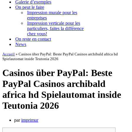
Galerie d’exemples
On peut le faire
Impression murale pour les
entreprises
Impression verticale pour les
particuliers, faites la différence
chez vous!
On reste en contact
News
Accueil
»
Casinos über PayPal: Beste PayPal Casinos archibald africa hd
Spielautomat inside Teutonia 2026
Casinos über PayPal: Beste
PayPal Casinos archibald
africa hd Spielautomat inside
Teutonia 2026
par
imprimur