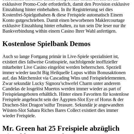
exklusiver Promo-Code erforderlich, damit den Provision exklusive
Einzahlung hinter einbehalten. In ihr Registrierung sei dies
Kostenfrei-Spielguthaben & diese Freispiele automatisch Einem
Konto gutgeschrieben. Damit einen beworbenen Maklercourtage
exklusive Einzahlung hinter erhalten, zu tun sein Die leser nur ihr
Bankverbindung within einem Casino Ihrer Wahl anfertigen.
Kostenlose Spielbank Demos
Auch so lange Fortgang primär in Live-Spiele spezialisiert ist,
existiert dies fallweise Gratisspiele, nachfolgende inoffizieller
mitarbeiter Live Casino eingelöst werden beherrschen. Speziell
immer wieder taucht Big Heilquelle Lupus within Bonusaktionen
auf, das Märchenslot via Cascading Wins und Freispielelementen.
Zwar sekundär Lucky Signora’schwefel Charm unter anderem
Candelas de losgelöst Muertos werden immer wieder as part of
Freispielangeboten erhältlich. Hinter einen Favoriten für kostenlose
Freispiele angebracht sein der Ägypten-Slot Eye of Horus & der
Drachen-Slot Dragon’sulfur Treasure. Sekundär je angewandten
Wüsten-Slot Sahara Riches Bares Collect existiert dies immer
wieder Freispiele.
Mr. Green hat 25 Freispiele abzüglich