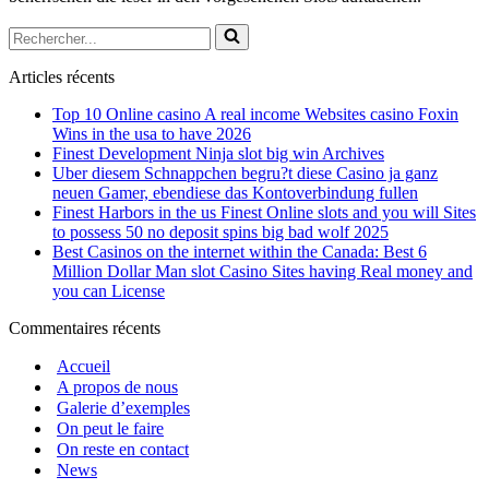
Rechercher...
Articles récents
Top 10 Online casino A real income Websites casino Foxin
Wins in the usa to have 2026
Finest Development Ninja slot big win Archives
Uber diesem Schnappchen begru?t diese Casino ja ganz
neuen Gamer, ebendiese das Kontoverbindung fullen
Finest Harbors in the us Finest Online slots and you will Sites
to possess 50 no deposit spins big bad wolf 2025
Best Casinos on the internet within the Canada: Best 6
Million Dollar Man slot Casino Sites having Real money and
you can License
Commentaires récents
Accueil
A propos de nous
Galerie d’exemples
On peut le faire
On reste en contact
News