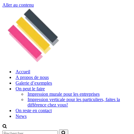
Aller au contenu
Accueil
A propos de nous
Galerie d’exemples
On peut le faire
Impression murale pour les entreprises
Impression verticale pour les particuliers, faites la
différence chez vous!
On reste en contact
News
Rechercher...