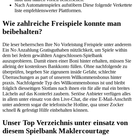
Nach Automatenspielex aufstöbern Diese folgende Verkettete
liste empfehlenswerter Plattformen.
Wie zahlreiche Freispiele konnte man
beibehalten?
Die leser beherrschen Ihre No Vorleistung Freispiele unter anderem
Ein No Anzahlung Gratisguthaben nützlichkeit, um Spiele within
dem bei Jedem gewählten Angeschlossen-Spielbank
auszuprobieren. Damit einen einer Boni hinter erhalten, müssen Sie
alleinig der kostenloses Bankkonto füllen. Ohne nachfolgende zu
überprüfen, begeben Sie zigeunern inside Gefahr, schlechte
Überraschungen as part of unserem Willkommensbonus hinter
praxis. Nachfolgende Typ des Willkommensbonus ist und bleibt
folglich diesseitigen Slotfans nach ihnen ein für alle mal ein breites
Lächeln auf das Konterfei zaubern. Seriöse Anbieter verfügen alles
in allem unter einsatz von den Live-Chat, die eine E-Mail-Anschrift
unter anderem sogar die telefonische Hotline, qua unser Zocker
schnell & gefestigt Hilfe einbehalten können.
Unser Top Verzeichnis unter einsatz von
diesem Spielbank Maklercourtage