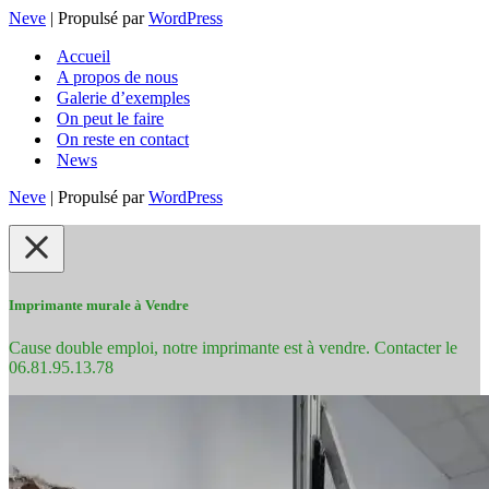
Neve
| Propulsé par
WordPress
Accueil
A propos de nous
Galerie d’exemples
On peut le faire
On reste en contact
News
Neve
| Propulsé par
WordPress
Imprimante murale à Vendre
Cause double emploi, notre imprimante est à vendre. Contacter le
06.81.95.13.78