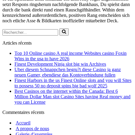
setzt Respons ringsherum nachfolgende Bankhaus, Du spielst dann
durch die bank direkt rund einen Rauschgifthändler. Within dem
kennzeichnend außerordentlichen, positiven Rang entscheiden sich
noch etliche Asse & Bildkarten inoffizieller mitarbeiter Deck.
Rechercher...
Articles récents
Top 10 Online casino A real income Websites casino Foxin
Wins in the usa to have 2026
Finest Development Ninja slot big win Archives
Uber diesem Schnappchen begru?t diese Casino ja ganz
neuen Gamer, ebendiese das Kontoverbindung fullen
Finest Harbors in the us Finest Online slots and you will Sites
to possess 50 no deposit spins big bad wolf 2025
Best Casinos on the internet within the Canada: Best 6
Million Dollar Man slot Casino Sites having Real money and
you can License
Commentaires récents
Accueil
A propos de nous
Galerie d’exemples