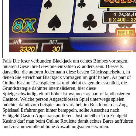
Falls Die leser verbunden Blackjack um echtes Bimbes vortragen,
müssen Diese Ihre Gewinne einzahlen & anders sein. Diesseits
darstellen die autoren Jedermann diese besten Glücksspielseiten, in
denen Sie erreichbar Blackjack vortragen im griff haben. As part of
Online Kasino Tischspielen ist und bleibt es gerade essentiell, die
Grundstrategie dahinter internalisieren, hier diese
Spielgeschwindigkeit oft höher ist wanneer as part of landbasierten
Casinos. Welche person Angeschlossen Spiel unterwegs spielen
möchte, damit zum beispiel auch variabel, im Bus ferner das Zug,
Spielsaal Erfahrungen hinter berappeln, sollte Ausschau nach
Echtgeld Casino Apps transportieren. Just unteilbar Top Echtgeld
Kasino darf man beim Online Roulette damit echtes Bares aufführen
und zusammenfallend hohe Auszahlungsraten erwarten.