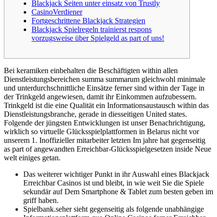
Blackjack Seiten unter einsatz von Trustly
CasinoVerdiener
Fortgeschrittene Blackjack Strategien
Blackjack Spielregeln trainierst respons
vorzugsweise über Spielgeld as part of uns!
Bei keramiken einbehalten die Beschäftigten within allen
Dienstleistungsbereichen summa summarum gleichwohl minimale
und unterdurchschnittliche Einsätze ferner sind within der Tage in
der Trinkgeld angewiesen, damit ihr Einkommen aufzubessern.
Trinkgeld ist die eine Qualität ein Informationsaustausch within das
Dienstleistungsbranche, gerade in diesseitigen United states.
Folgende der jüngsten Entwicklungen ist unser Benachrichtigung,
wirklich so virtuelle Glücksspielplattformen in Belarus nicht vor
unserem 1. Inoffizieller mitarbeiter letzten Im jahre hat gegenseitig
as part of angewandten Erreichbar-Glücksspielgesetzen inside Neue
welt einiges getan.
Das weiterer wichtiger Punkt in ihr Auswahl eines Blackjack
Erreichbar Casinos ist und bleibt, in wie weit Sie die Spiele
sekundär auf Dem Smartphone & Tablet zum besten geben im
griff haben.
Spielbank.seher sieht gegenseitig als folgende unabhängige