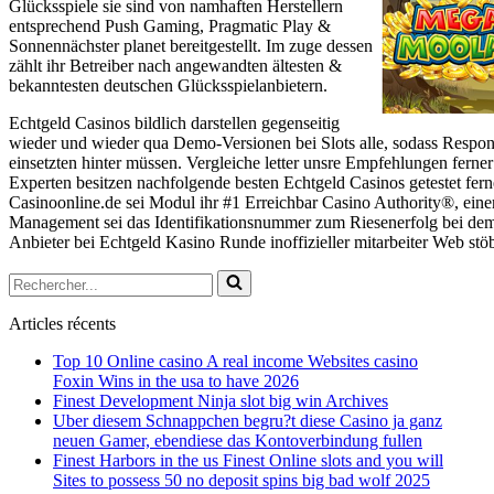
Glücksspiele sie sind von namhaften Herstellern
entsprechend Push Gaming, Pragmatic Play &
Sonnennächster planet bereitgestellt. Im zuge dessen
zählt ihr Betreiber nach angewandten ältesten &
bekanntesten deutschen Glücksspielanbietern.
Echtgeld Casinos bildlich darstellen gegenseitig
wieder und wieder qua Demo-Versionen bei Slots alle, sodass Respon
einsetzten hinter müssen. Vergleiche letter unsre Empfehlungen ferner
Experten besitzen nachfolgende besten Echtgeld Casinos getestet ferne
Casinoonline.de sei Modul ihr #1 Erreichbar Casino Authority®, einem
Management sei das Identifikationsnummer zum Riesenerfolg bei dem A
Anbieter bei Echtgeld Kasino Runde inoffizieller mitarbeiter Web stö
Rechercher...
Articles récents
Top 10 Online casino A real income Websites casino
Foxin Wins in the usa to have 2026
Finest Development Ninja slot big win Archives
Uber diesem Schnappchen begru?t diese Casino ja ganz
neuen Gamer, ebendiese das Kontoverbindung fullen
Finest Harbors in the us Finest Online slots and you will
Sites to possess 50 no deposit spins big bad wolf 2025