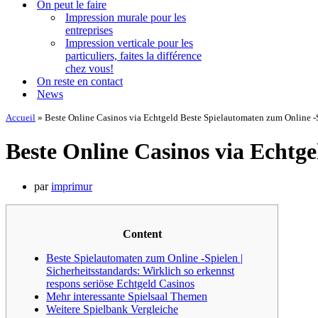
On peut le faire
Impression murale pour les
entreprises
Impression verticale pour les
particuliers, faites la différence
chez vous!
On reste en contact
News
Accueil
»
Beste Online Casinos via Echtgeld Beste Spielautomaten zum Online 
Beste Online Casinos via Echtg
par
imprimur
Content
Beste Spielautomaten zum Online -Spielen |
Sicherheitsstandards: Wirklich so erkennst
respons seriöse Echtgeld Casinos
Mehr interessante Spielsaal Themen
Weitere Spielbank Vergleiche