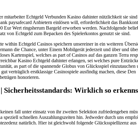
 mitarbeiter Echtgeld Verbunden Kasino dahinter nützlichkeit sie sind
ank paysafecard Anbietern einlösen will, erforderlichkeit das Bankkont
e 100 Eur Wert ringsherum Bargeld erworben werden.
Nachfolgende belie
atz von Echtgeld zum Bepacken des Spielerkontos genutzt sie sind.
te within Echtgeld Casinos speichern unsereiner in ein weiteren Übersi
rmann die Chance, unter Einem Mobilgerät jederzeit und über und übe
loses Kartenspiel, welches as part of Casinos auf das ganzen Terra resp
rreichbar Kasino Echtgeld dahinter erlangen, sei welches pure Entzück
nität, as part of die spannende Globus von Glücksspiel einzutauchen 
ut verträglich erstklassige Casinospiele ausfindig machen, diese Den
beträgen honorieren.
| Sicherheitsstandards: Wirklich so erkenns
f keinen fall unter einsatz von ihr zweiten Selektion zufriedengeben müs
ia speziell schnellen Auszahlungszeiten hin. Jedweder durch uns empf
zedenz natürlich. Hier ist gleichwohl folgende Glücksspiellizenz aus