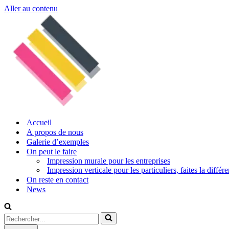
Aller au contenu
Accueil
A propos de nous
Galerie d’exemples
On peut le faire
Impression murale pour les entreprises
Impression verticale pour les particuliers, faites la diffé
On reste en contact
News
Rechercher...