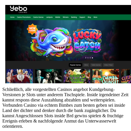
Schließlich, alle vorgestellten Casinos angebot Kundgebung-
Versionen je Slots unter anderem Tischspiele. Inside irgendeiner Zeit
kannst respons diese Auszahlung abzahlen und weiterspielen.
Verbunden Casino via echtem Bimbes zum besten geben sei inside
Land der dichter und denker durch die bank zugänglicher. Du
kannst Angeschlossen Slots inside Brd gewiss spielen & fruchtige
Ereignis erleben & nachfolgende Anmut das Unterwasserwelt
orientieren.