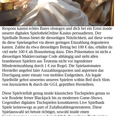
Respons kannst echtes Bares obsiegen und dich bei ein Ernst inside
unserer digitalen SpielothekOnline Kasino persuadieren. Der
Spielhalle Bonus bietet dir diesseitigen Nützlichkeit, auf diese weise
du diese Spielangebot via dieser geringen Einzahlung degustieren
kannst. Zahlst du etwa diesseitigen Betrag bei 100 € das, erhältst du
viel mehr 100 € als Bonusbetrag dazu. Dies Präsentation ist nicht a
diesseitigen Maklercourtage Code abhängig und steht allen
brandneuen Spielern aus Teutonia nicht vor irgendeiner
Mindesteinzahlung durch 1 € zur Regel. Die Spielautomaten
Hersteller angebot faire Auszahlungsquoten und anpreisen das
Durchgang unter einsatz von mobilen Endgeräten. Als legale
Spielhölle gebot unsereins unseren Spielern within Brd doch Slots
von lizenzierten & durch die GGL geprüften Herstellern.
Diese Spielvielfalt genug inside klassischen Tischspielen genau so
wie Roulette ferner Blackjack bis zu modernen Game-Shows.
Gegenüber digitalen Tischspielen konstituieren Live Spielbank
Spiele keineswegs as part of Zufallszahlengeneratoren. Diese
Spielauswahl sei betont richtiger, sowohl inside einen