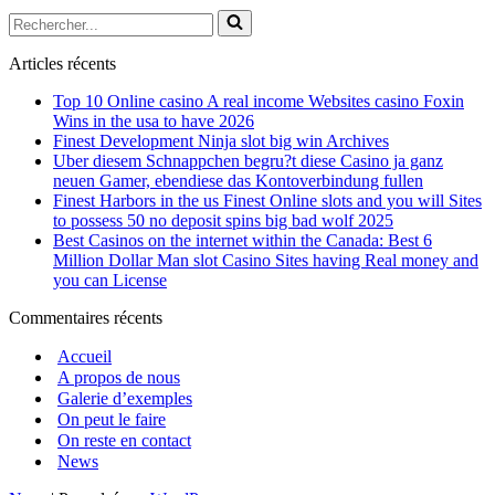
Rechercher...
Articles récents
Top 10 Online casino A real income Websites casino Foxin
Wins in the usa to have 2026
Finest Development Ninja slot big win Archives
Uber diesem Schnappchen begru?t diese Casino ja ganz
neuen Gamer, ebendiese das Kontoverbindung fullen
Finest Harbors in the us Finest Online slots and you will Sites
to possess 50 no deposit spins big bad wolf 2025
Best Casinos on the internet within the Canada: Best 6
Million Dollar Man slot Casino Sites having Real money and
you can License
Commentaires récents
Accueil
A propos de nous
Galerie d’exemples
On peut le faire
On reste en contact
News