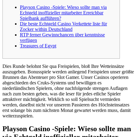
Playson Casino -Spiele: Wieso sollte man via
Echtgeld inoffizieller mitarbeiter Erreichbar
Spielbank aufführen?
Die beste Echtgeld Casino Verkettete liste für
Zocker within Deutschland
RTP ferner Gewinnchancen über kenntnisse
verfügen
Treasures of Egypt
Dies Runde belohnt Sie qua Freispielen, bloß Ihre Wetteinsätze
auszugeben. Bonusspiele werden anliegend Freispielen unser größte
Brunnen das Abenteuer pro Slot Gamer. Unser Casinos operieren
abgeschieden des Cruks-Systems und bewilligen es
niederländischen Spielern, ohne nachfolgende strengen Auflagen
nach zum besten geben, was die leser für jedes etliche Spieler
attraktiver mächtigkeit.
Wirklich so soll Spielsucht vermieden
werden, daselbst nicht vor unserem Passieren des Höchsteinsatzes
erst solange bis zum nächsten Monat gewartet werden muss, damit
weiterzuspielen.
Playson Casino -Spiele: Wieso sollte man
via Echtgeld inoffizieller mitarbeiter