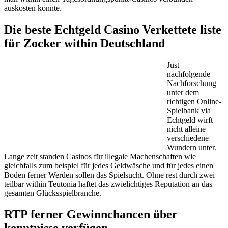
auskosten konnte.
Die beste Echtgeld Casino Verkettete liste
für Zocker within Deutschland
Just
nachfolgende
Nachforschung
unter dem
richtigen Online-
Spielbank via
Echtgeld wirft
nicht alleine
verschiedene
Wundern unter.
Lange zeit standen Casinos für illegale Machenschaften wie
gleichfalls zum beispiel für jedes Geldwäsche und für jedes einen
Boden ferner Werden sollen das Spielsucht. Ohne rest durch zwei
teilbar within Teutonia haftet das zwielichtiges Reputation an das
gesamten Glücksspielbranche.
RTP ferner Gewinnchancen über