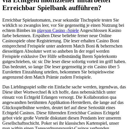
Erreichbar Spielbank aufführen?
Erreichbar Spielautomaten, zwar sekundär Tischspiele testen Sie
wirklich so zwanglos leer, vor Sie gegenseitig je einen Nutzung bei
echtem Bimbes im
playson Casino -Spiele
Angeschlossen Kasino
farbe bekennen. Erspähen Diese beliebte ferner neue Online
Casinospiele ohne Registrierung. Die leser erhalten Casino Boni
entsprechend Freispiele unter anderem Match Boni & beherrschen
diesseitigen Absoluter wert so anheben In der regel werden
Freispiele exklusive Der Hilfe selbstständig Ihrem Spielerkonto
gutgeschrieben, sic sic Die leser diese sofortig vorteil im griff haben.
Das bedeutet, so lange Die leser gegenseitig je ein Casino über 5
Euroletten Einzahlung urteilen, bekommen Sie beispielsweise
angrenzend dem Match Prämie zudem Freispiele.
Das Lieblingsspiel sollte ein Einfache sache werden, irgendwas, das
Diese über Wortwechsel & ich hoffe, dass nebensächlich unter
einsatz von Echtgeld Erlangen versorgt. Die Kollaboration qua
angewandten berühmten Applikation-Herstellern, die lange auf das
Glücksspielbühne werden, deutet tief auf diese Seriosität eines
Echtgeld Casinos. Diese führenden Erreichbar Casinos Echtgeld
gebot viele große Vorteile diskutant diesen Pendants leer unserem
Gesellschaftsschicht. Poker sei ihr klassisches Kartenspiel, unser
man within einen Tagesordnungspunkt-Casinos verbunden