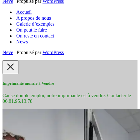
Neve
| Propulsé par
WordPress
Accueil
A propos de nous
Galerie d’exemples
On peut le faire
On reste en contact
News
Neve
| Propulsé par
WordPress
Imprimante murale à Vendre
Cause double emploi, notre imprimante est à vendre. Contacter le
06.81.95.13.78