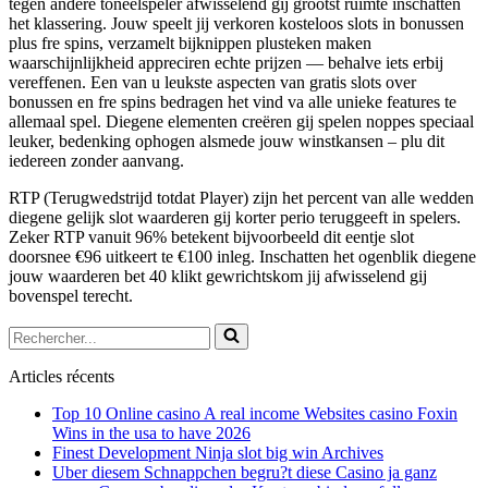
tegen andere toneelspeler afwisselend gij grootst ruimte inschatten
het klassering. Jouw speelt jij verkoren kosteloos slots in bonussen
plus fre spins, verzamelt bijknippen plusteken maken
waarschijnlijkheid appreciren echte prijzen — behalve iets erbij
vereffenen. Een van u leukste aspecten van gratis slots over
bonussen en fre spins bedragen het vind va alle unieke features te
allemaal spel. Diegene elementen creëren gij spelen noppes speciaal
leuker, bedenking ophogen alsmede jouw winstkansen – plu dit
iedereen zonder aanvang.
RTP (Terugwedstrijd totdat Player) zijn het percent van alle wedden
diegene gelijk slot waarderen gij korter perio teruggeeft in spelers.
Zeker RTP vanuit 96% betekent bijvoorbeeld dit eentje slot
doorsnee €96 uitkeert te €100 inleg. Inschatten het ogenblik diegene
jouw waarderen bet 40 klikt gewrichtskom jij afwisselend gij
bovenspel terecht.
Rechercher...
Articles récents
Top 10 Online casino A real income Websites casino Foxin
Wins in the usa to have 2026
Finest Development Ninja slot big win Archives
Uber diesem Schnappchen begru?t diese Casino ja ganz