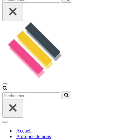
Menu
de
Rechercher...
navigation
Menu
de
Accueil
navigation
A propos de nous