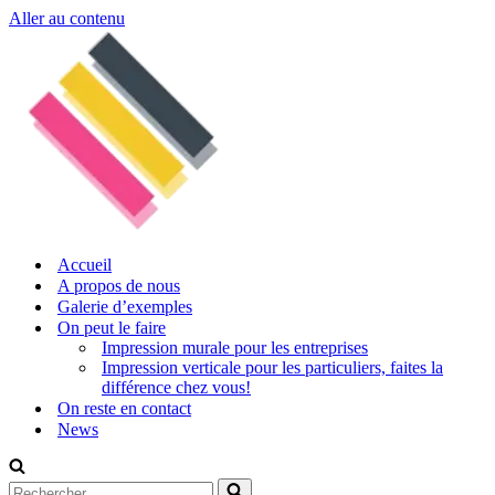
Aller au contenu
Accueil
A propos de nous
Galerie d’exemples
On peut le faire
Impression murale pour les entreprises
Impression verticale pour les particuliers, faites la
différence chez vous!
On reste en contact
News
Rechercher...