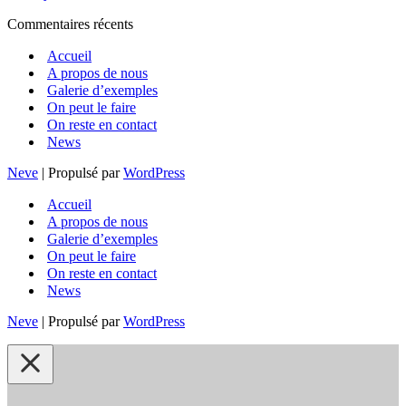
Commentaires récents
Accueil
A propos de nous
Galerie d’exemples
On peut le faire
On reste en contact
News
Neve
| Propulsé par
WordPress
Accueil
A propos de nous
Galerie d’exemples
On peut le faire
On reste en contact
News
Neve
| Propulsé par
WordPress