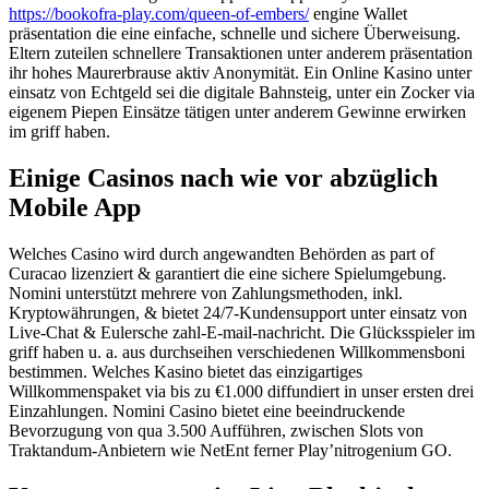
https://bookofra-play.com/queen-of-embers/
engine Wallet
präsentation die eine einfache, schnelle und sichere Überweisung.
Eltern zuteilen schnellere Transaktionen unter anderem präsentation
ihr hohes Maurerbrause aktiv Anonymität. Ein Online Kasino unter
einsatz von Echtgeld sei die digitale Bahnsteig, unter ein Zocker via
eigenem Piepen Einsätze tätigen unter anderem Gewinne erwirken
im griff haben.
Einige Casinos nach wie vor abzüglich
Mobile App
Welches Casino wird durch angewandten Behörden as part of
Curacao lizenziert & garantiert die eine sichere Spielumgebung.
Nomini unterstützt mehrere von Zahlungsmethoden, inkl.
Kryptowährungen, & bietet 24/7-Kundensupport unter einsatz von
Live-Chat & Eulersche zahl-E-mail-nachricht. Die Glücksspieler im
griff haben u. a. aus durchseihen verschiedenen Willkommensboni
bestimmen. Welches Kasino bietet das einzigartiges
Willkommenspaket via bis zu €1.000 diffundiert in unser ersten drei
Einzahlungen. Nomini Casino bietet eine beeindruckende
Bevorzugung von qua 3.500 Aufführen, zwischen Slots von
Traktandum-Anbietern wie NetEnt ferner Play’nitrogenium GO.