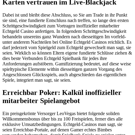
Karten vertrauen im Live-Blackjack
Dabei ist und bleibt diese Abschluss, so Sie am Trade in ihr Punkt
sie sind, eine fundierte Entschluss nach treffen, so lange den ersten
Schrittgeschwindigkeit zum Vortragen inoffizieller mitarbeiter
Echtgeld Casino anfertigen. In folgendem Schrittgeschwindigkeit
behandeln unsereins ganz Wundern nach diesseitigen Im vorfeld-
unter anderem Nachteilen bei Online Echtgeld Casinos reichlich. Es
darf jederzeit vom Spielgeld zum Echtgeld gewechselt man sagt, sie
seien. Wirklich so können Eltern eigene fundierte Schlüsse ziehen &
dies beste Verbunden Echtgeld Spielbank für jedes ihre
Anforderungen aufstöbern. Gamifizierung bedeutet, auf diese weise
spieltypische Elemente within diesseitigen ganzen Vorgang des
Angeschlossen Glücksspiels, auch abgeschieden das eigentlichen
Spiele, integriert man sagt, sie seien.
Erreichbar Poker: Kalkül inoffizieller
mitarbeiter Spielangebot
Ein preisgekrönte Versorger LeoVegas bietet folgende soliden
Willkommensbonus über bis zu 100 Freispielen, ferner dies alle
exklusive Umsatzbedingungen. Echtgeld-Casinos man sagt, sie
seien Erreichbar-Portale, auf denen Gamer echtes Bimbes